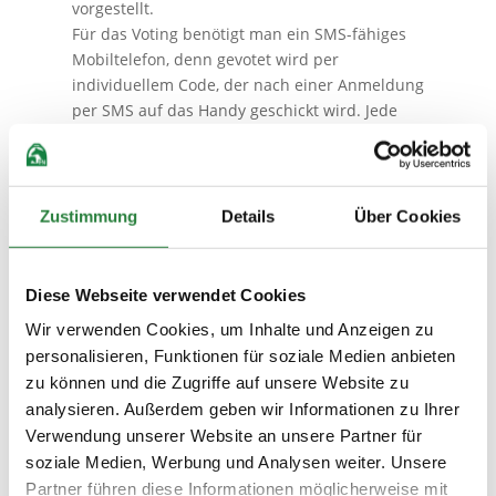
vorgestellt.
Für das Voting benötigt man ein SMS-fähiges
Mobiltelefon, denn gevotet wird per
individuellem Code, der nach einer Anmeldung
per SMS auf das Handy geschickt wird. Jede
Person kann nur einmal am Voting teilnehmen
und in jeder der drei Kategorien wählen. Ein
späteres, wiederholtes Abstimmen ist nicht
möglich.
Zustimmung
Details
Über Cookies
Abgestimmt werden kann bis zum 31. Oktober.
Bis dahin kann man auf der Internetseite stets
Diese Webseite verwendet Cookies
live verfolgen, welcher Kandidat gerade das
Ranking mit den meisten Stimmen anführt. Am
Wir verwenden Cookies, um Inhalte und Anzeigen zu
Ende steht dann pro Kate­gorie ein Preisträger
personalisieren, Funktionen für soziale Medien anbieten
fest.
zu können und die Zugriffe auf unsere Website zu
analysieren. Außerdem geben wir Informationen zu Ihrer
Verwendung unserer Website an unsere Partner für
Feierliche Preisverleihung im
soziale Medien, Werbung und Analysen weiter. Unsere
Sophien-Saal in Warendorf
Partner führen diese Informationen möglicherweise mit