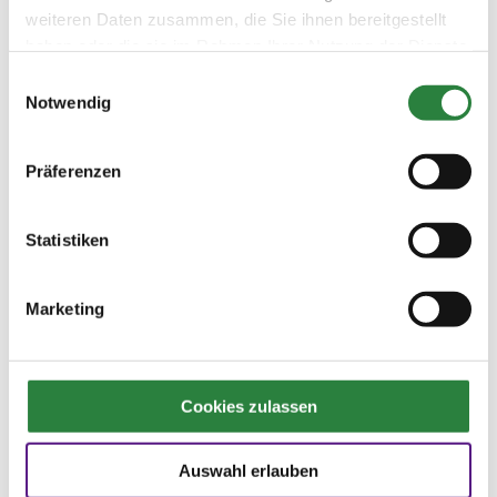
weiteren Daten zusammen, die Sie ihnen bereitgestellt
Die feierliche Preisverleihung mit zahlreichen
haben oder die sie im Rahmen Ihrer Nutzung der Dienste
prominenten Reitern und Züchtern findet am
gesammelt haben.
Einwilligungsauswahl
Mittwoch, 7. Dezember, um 19 Uhr im Sophien-
Notwendig
Saal in Warendorf statt. Nach einem
Sektempfang wird die Auszeichnung des PM-
Awards durch die Übergabe einer kunstvollen
Präferenzen
Trophäe, die eigens vom Künstler Wolfgang
Lamché für den Award gefertigt wurde, und
Statistiken
einer Laudatio durch einen Reiter-Promi
gefeiert.
Marketing
Cookies zulassen

Vorheriger Artikel
Ausgabe 10/2016
Auswahl erlauben
Namen und Nachrichten