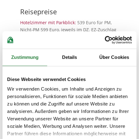
Reisepreise
Hotelzimmer mit Parkblick:
539 Euro für PM,
Nicht-PM 599 Euro, jeweils im DZ. EZ-Zuschlag
180 Euro.
Hotelzimmer mit Elbblick:
569 Euro für PM,
Nicht-PM 629 Euro, jeweils im DZ. EZ-Zuschlag
Zustimmung
Details
Über Cookies
199 Euro.
Diese Webseite verwendet Cookies
Wir verwenden Cookies, um Inhalte und Anzeigen zu
personalisieren, Funktionen für soziale Medien anbieten
Reiseleistungen
zu können und die Zugriffe auf unsere Website zu
analysieren. Außerdem geben wir Informationen zu Ihrer
Zwei Übernachtungen/Frühstück in einem
Verwendung unserer Website an unsere Partner für
Mittelklassehotel mit Elb- bzw. Parkblick,
soziale Medien, Werbung und Analysen weiter. Unsere
Tagestickets Springen für überdachte
Partner führen diese Informationen möglicherweise mit
Sitzplätze auf der Tribüne von Freitag bis