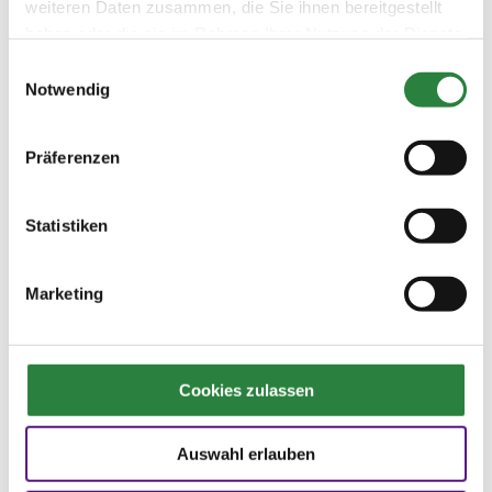
Sonntag (gelten auch als Stehplatz Dressur),
weiteren Daten zusammen, die Sie ihnen bereitgestellt
Führung über den Derby-Parcours,
haben oder die sie im Rahmen Ihrer Nutzung der Dienste
Sektempfang, FN-Reiseleitung,
gesammelt haben.
Einwilligungsauswahl
Reisepreissicherungsschein.
Notwendig
Anmeldeschluss ist der 15. November 2016.
Mindestteilnehmerzahl 20 Personen. Der
Präferenzen
Abschluss einer Reiseversicherung (inklusive
Reiserücktritt) bei der ERV wird empfohlen und
kann online auf
www.fn-travel.de
erfolgen.
Statistiken
Änderungen vorbehalten.
Marketing
Information und
Cookies zulassen
Anmeldung:
Deutsche Reiterliche Vereinigung
Auswahl erlauben
Bereich PM