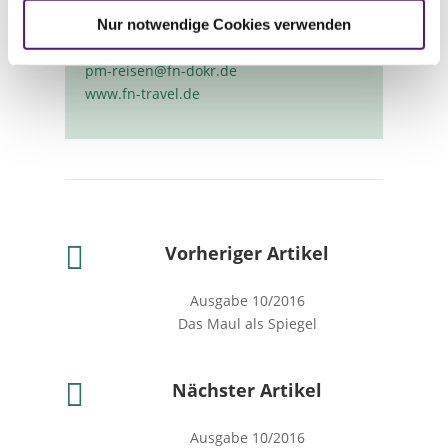
48229 Warendorf
Telefon: 02581/6362-626
Nur notwendige Cookies verwenden
Fax: 02581/6362-100
pm-reisen@fn-dokr.de
www.fn-travel.de

Vorheriger Artikel
Ausgabe 10/2016
Das Maul als Spiegel

Nächster Artikel
Ausgabe 10/2016