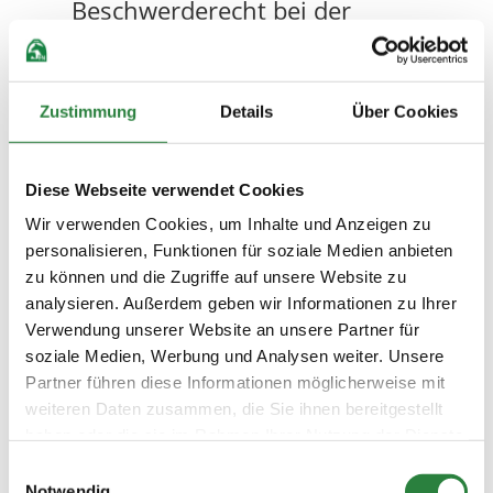
Beschwerderecht bei der
zuständigen Aufsichtsbehörde
Im Falle von Verstößen gegen die DSGVO steht
den Betroffenen ein Beschwerderecht bei
Zustimmung
Details
Über Cookies
einer Aufsichtsbehörde, insbesondere in dem
Mitgliedstaat ihres gewöhnlichen Aufenthalts,
ihres Arbeitsplatzes oder des Orts des
Diese Webseite verwendet Cookies
mutmaßlichen Verstoßes zu. Das
Wir verwenden Cookies, um Inhalte und Anzeigen zu
Beschwerderecht besteht unbeschadet
personalisieren, Funktionen für soziale Medien anbieten
anderweitiger verwaltungsrechtlicher oder
zu können und die Zugriffe auf unsere Website zu
gerichtlicher Rechtsbehelfe.
analysieren. Außerdem geben wir Informationen zu Ihrer
Recht auf
Verwendung unserer Website an unsere Partner für
Datenübertragbarkeit
soziale Medien, Werbung und Analysen weiter. Unsere
Partner führen diese Informationen möglicherweise mit
Sie haben das Recht, Daten, die wir auf
weiteren Daten zusammen, die Sie ihnen bereitgestellt
Grundlage Ihrer Einwilligung oder in Erfüllung
haben oder die sie im Rahmen Ihrer Nutzung der Dienste
eines Vertrags automatisiert verarbeiten, an
gesammelt haben.
Einwilligungsauswahl
sich oder an einen Dritten in einem gängigen,
Notwendig