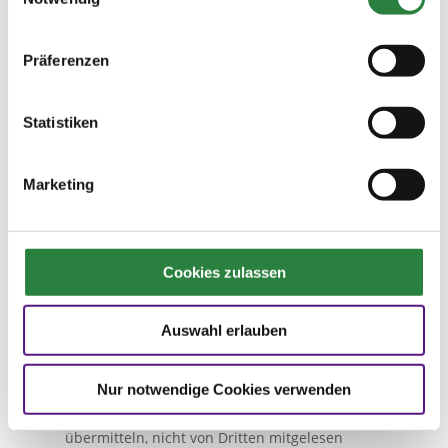
maschinenlesbaren Format aushändigen zu
lassen. Sofern Sie die direkte Übertragung der
Daten an einen anderen Verantwortlichen
Präferenzen
verlangen, erfolgt dies nur, soweit es technisch
machbar ist.
Statistiken
SSL- bzw. TLS-Verschlüsselung
Diese Seite nutzt aus Sicherheitsgründen und
Marketing
zum Schutz der Übertragung vertraulicher
Inhalte, wie zum Beispiel Bestellungen oder
Anfragen, die Sie an uns als Seitenbetreiber
senden, eine SSL- bzw. TLS-Verschlüsselung.
Cookies zulassen
Eine verschlüsselte Verbindung erkennen Sie
daran, dass die Adresszeile des Browsers von
„http://“ auf „https://“ wechselt und an dem
Auswahl erlauben
Schloss-Symbol in Ihrer Browserzeile.
Nur notwendige Cookies verwenden
Wenn die SSL- bzw. TLS-Verschlüsselung
aktiviert ist, können die Daten, die Sie an uns
übermitteln, nicht von Dritten mitgelesen