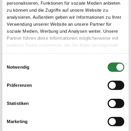
Mitglied wird, erhält als
personalisieren, Funktionen für soziale Medien anbieten
Begrüßungsgeschenk ein
zu können und die Zugriffe auf unsere Website zu
wertvolles Fachbuch nach Wahl bis
analysieren. Außerdem geben wir Informationen zu Ihrer
30 Euro aus dem Sortiment des
Verwendung unserer Website an unsere Partner für
FNverlags (nur Eigenprodukte,
soziale Medien, Werbung und Analysen weiter. Unsere
keine Handelsware).
Partner führen diese Informationen möglicherweise mit
weiteren Daten zusammen, die Sie ihnen bereitgestellt
haben oder die sie im Rahmen Ihrer Nutzung der Dienste
gesammelt haben.
Einwilligungsauswahl
Notwendig
Regionalversammlungen
Präferenzen
kostenlos für PM
Persönliche Mitglieder besuchen
Statistiken
„PM-Regionalversammlungen“
kostenlos. Eine vorherige
Anmeldung ist allerdings
Marketing
erforderlich. Dies ist ein Beitrag