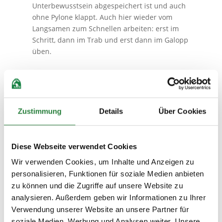
Unterbewusstsein abgespeichert ist und auch
ohne Pylone klappt. Auch hier wieder vom
Langsamen zum Schnellen arbeiten: erst im
Schritt, dann im Trab und erst dann im Galopp
üben.
Zustimmung
Details
Über Cookies
Volten
Was für die Ecken gilt, gilt auch für die Volten,
die heutzutage als Acht- und Zehn-Meter-
Diese Webseite verwendet Cookies
Kreise geritten werden. Und auch sie werden
Wir verwenden Cookies, um Inhalte und Anzeigen zu
über einige halbe Paraden eingeleitet, um zu
personalisieren, Funktionen für soziale Medien anbieten
verhindern, dass das Pferd beim Abwenden
zu können und die Zugriffe auf unsere Website zu
auf die Vorhand kommt. Innerhalb der
analysieren. Außerdem geben wir Informationen zu Ihrer
Wendung werden so viele halbe Paraden
Verwendung unserer Website an unsere Partner für
gegeben wie notwendig. Als kleine Faustformel
soziale Medien, Werbung und Analysen weiter. Unsere