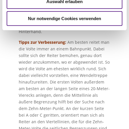
Auswahl erlauben
wäre, wenn ein auf den Bahnpunkt gerichtetes
Lot die Volte in zwei gleich große Hälften teilt);
zu groß bzw. zu klein; eckig; herumgezogen;
Nur notwendige Cookies verwenden
fehlende Längsbiegung; ausweichende
Hinterhand.
Tipps zur Verbesserung:
Am besten reitet man
die Volte immer an einem Bahnpunkt. Dabei
sollte sich der Reiter bemühen, genau dort
wieder anzukommen, wo er abgewendet ist. So
wird die Volte am ehesten wirklich rund. Sich
dabei vielleicht vorstellen, eine Wendeltreppe
hinaufzureiten. Die ersten Volten außerdem
am besten an der langen Seite eines 20-Meter-
Vierecks anlegen, denn die Mittellinie als
äußere Begrenzung hilft bei der Suche nach
dem Zehn-Meter-Punkt. An der kurzen Seite
bei A oder C geritten, orientiert man sich als
Reiter an den Viertellinien, die für die Zehn-
Meter-Volte die seitlichen Begrenzungen sind.