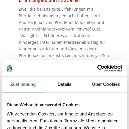
Zwei, die bereits gute Erfahrungen mit
Pferdeerlebnistagen gemacht haben, sind
Andrea Jonas vom Pferdehof Mildsiefen und
Katrin Rheinländer- Mix vom Ponyhof Lutz.
„Was gibt es Schöneres als strahlende
Kindergesichter! Einen Pferdeerlebnistag für
Kinder auszurichten und diese mit dem
Pferdebazillus anzustecken, macht uns großen
Spaß. Das erste Mal auf einem Pferd zu sitzen,
ist für jedes Kind ein magischer Moment. Die
Kinder fahren nach einem ereignisreichen Tag
glücklich nach Hause und freuen sich auf ein
Zustimmung
Details
Über Cookies
Wiedersehen”, sagt Andrea Jonas. Katrin
Rheinländer-Mix berichtet: „Die Kinder waren
beim Pferdeerlebnistag aufmerksam und
Diese Webseite verwendet Cookies
begeistert bei der Sache. Gerade die
Wir verwenden Cookies, um Inhalte und Anzeigen zu
Vorschulkinder haben sich intensiv mit dem
personalisieren, Funktionen für soziale Medien anbieten
Thema Pferd beschäftigt und
zu können und die Zugriffe auf unsere Website zu
auseinandergesetzt. Ich hoffe und wünsche