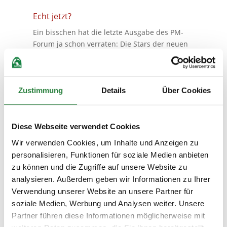
Echt jetzt?
Ein bisschen hat die letzte Ausgabe des PM-
Forum ja schon verraten: Die Stars der neuen
Kampagne der Persönlichen Mitglieder sind …
die Persönlichen Mitglieder. „Die Resonanz auf
unseren Casting-Aufruf hat uns komplett
überwältigt“, sagt Katja Möllerherm aus dem
Zustimmung
Details
Über Cookies
Warendorfer PM-Team. „Insgesamt erreichten
uns über 2.000 Fotos, jeden Tag war das
Postfach voll von tollen Motiven, die das Thema
Diese Webseite verwendet Cookies
Harmonie zwischen Pferd und Mensch besser
Wir verwenden Cookies, um Inhalte und Anzeigen zu
trafen, als es jedes Shooting hätte abbilden
personalisieren, Funktionen für soziale Medien anbieten
können.“
zu können und die Zugriffe auf unsere Website zu
Hintergrund der Idee: Bei den Persönlichen
analysieren. Außerdem geben wir Informationen zu Ihrer
Mitgliedern soll alles „echt“ sein. Keine
Verwendung unserer Website an unsere Partner für
Werbefotos, keine Werbetexte. Stattdessen
soziale Medien, Werbung und Analysen weiter. Unsere
echte Bilder und echte Aussagen. Die
Partner führen diese Informationen möglicherweise mit
Persönlichen Mitglieder sollen eine starke