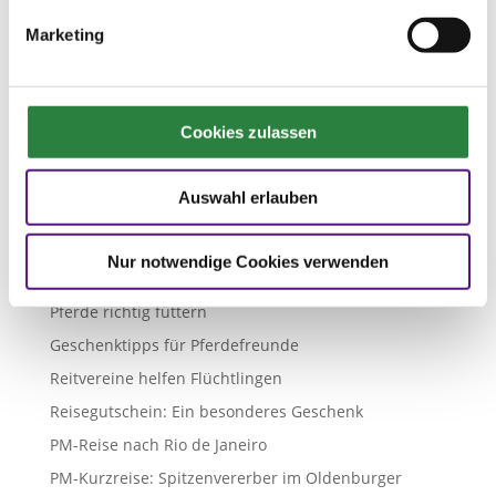
Namen und Nachrichten / Kalender 2016
Marketing
Trainieren mit Köpfchen
PM-Weihnachtsrätsel
Besser Reiten, Teil 3 – Brücke zu den Richtlinien
Cookies zulassen
Initiative Besser Reiten in Verein und Betrieb
Initiative PM-Ponyspaß geht voran
Auswahl erlauben
PonyBewegung Spabrücken: 100 Kinder pro Woche
Serie: Wieso, weshalb, warum – wer nicht fragt bleibt
Nur notwendige Cookies verwenden
dumm, Teil 6
Pferde richtig füttern
Geschenktipps für Pferdefreunde
Reitvereine helfen Flüchtlingen
Reisegutschein: Ein besonderes Geschenk
PM-Reise nach Rio de Janeiro
PM-Kurzreise: Spitzenvererber im Oldenburger