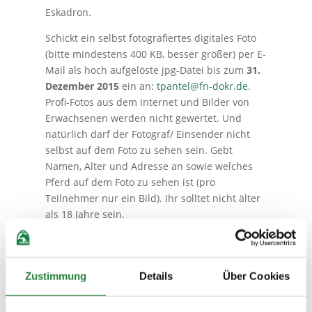
Eskadron.
Schickt ein selbst fotografiertes digitales Foto
(bitte mindestens 400 KB, besser größer) per E-
Mail als hoch aufgelöste jpg-Datei bis zum
31.
Dezember 2015
ein an:
tpantel@fn-dokr.de
.
Profi-Fotos aus dem Internet und Bilder von
Erwachsenen werden nicht gewertet. Und
natürlich darf der Fotograf/ Einsender nicht
selbst auf dem Foto zu sehen sein. Gebt
Namen, Alter und Adresse an sowie welches
Pferd auf dem Foto zu sehen ist (pro
Teilnehmer nur ein Bild). Ihr solltet nicht älter
als 18 Jahre sein.
Mehr Infos zum Wettbewerb und zu den
Preisen unter
www.pferd-aktuell.de
(PM/
Young PM/ Fotowettbewerb).
Zustimmung
Details
Über Cookies