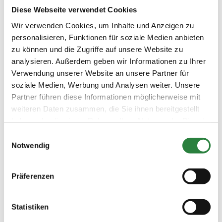
Diese Webseite verwendet Cookies
Wir verwenden Cookies, um Inhalte und Anzeigen zu

Vorheriger Artikel
personalisieren, Funktionen für soziale Medien anbieten
zu können und die Zugriffe auf unsere Website zu
Ausgabe 11-12/2015
analysieren. Außerdem geben wir Informationen zu Ihrer
Turniere, Messen, Veranstaltungen
Verwendung unserer Website an unsere Partner für
soziale Medien, Werbung und Analysen weiter. Unsere

Nächster Artikel
Partner führen diese Informationen möglicherweise mit
weiteren Daten zusammen, die Sie ihnen bereitgestellt
Ausgabe 11-12/2015
Young PM-Malwettbewerb
haben oder die sie im Rahmen Ihrer Nutzung der Dienste
2015: Pferdecomic
gesammelt haben.
Einwilligungsauswahl
Notwendig
Ausgabe 11-12/2015
Präferenzen
Statistiken
Editorial