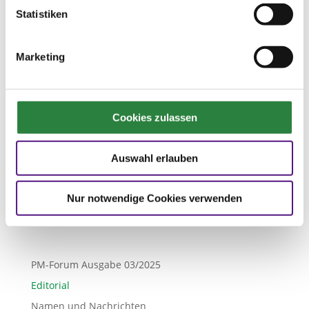

Vorheriger Artikel
Statistiken
Ausgabe 03/2025
Zur Übersicht aller Ausgaben
Marketing

Nächster Artikel
Ausgabe 03/2025
Cookies zulassen
Namen und Nachrichten
Auswahl erlauben
Ausgabe 03/2025
Nur notwendige Cookies verwenden
PM-Forum Ausgabe 03/2025
Editorial
Namen und Nachrichten