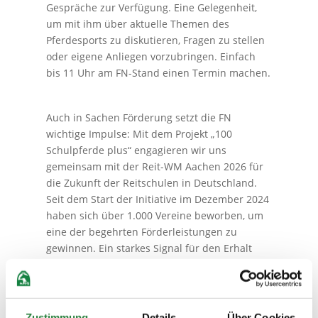
Gespräche zur Verfügung. Eine Gelegenheit,
um mit ihm über aktuelle Themen des
Pferdesports zu diskutieren, Fragen zu stellen
oder eigene Anliegen vorzubringen. Einfach
bis 11 Uhr am FN-Stand einen Termin machen.
Auch in Sachen Förderung setzt die FN
wichtige Impulse: Mit dem Projekt „100
Schulpferde plus“ engagieren wir uns
gemeinsam mit der Reit-WM Aachen 2026 für
die Zukunft der Reitschulen in Deutschland.
Seit dem Start der Initiative im Dezember 2024
haben sich über 1.000 Vereine beworben, um
eine der begehrten Förderleistungen zu
gewinnen. Ein starkes Signal für den Erhalt
und die Weiterentwicklung der Reitschulen als
zentralen Zugang zum Pferd und zum
Pferdesport! Schon Tradition ist die besondere
Beziehung der Persönlichen Mitglieder der FN
Zustimmung
Details
Über Cookies