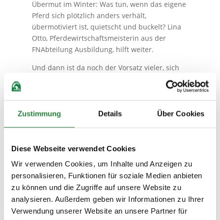
Übermut im Winter: Was tun, wenn das eigene
Pferd sich plötzlich anders verhält,
übermotiviert ist, quietscht und buckelt? Lina
Otto, Pferdewirtschaftsmeisterin aus der
FNAbteilung Ausbildung, hilft weiter.
Und dann ist da noch der Vorsatz vieler, sich
selbst mal wieder etwas Gutes zu tun, eine
Auszeit zu nehmen, sich verwöhnen zu lassen.
Das ist auch fürs Pferd möglich und zwar an
365 Tagen im Jahr. Welche
Zustimmung
Details
Über Cookies
„Wellnessanwendungen“ sich hierfür eignen
und leicht in den Alltag zu integrieren sind,
verrät uns das
Titelthema
. Mit so
Diese Webseite verwendet Cookies
unterhaltsamer Lektüre lässt sich doch
Wir verwenden Cookies, um Inhalte und Anzeigen zu
wunderbar die Zeit für einen Augenblick
personalisieren, Funktionen für soziale Medien anbieten
vergessen!
zu können und die Zugriffe auf unsere Website zu
Für den Start ins Jahr 2022 wünsche ich Ihnen,
analysieren. Außerdem geben wir Informationen zu Ihrer
Ihren Familien und Pferden nur das Beste. Ich
Verwendung unserer Website an unsere Partner für