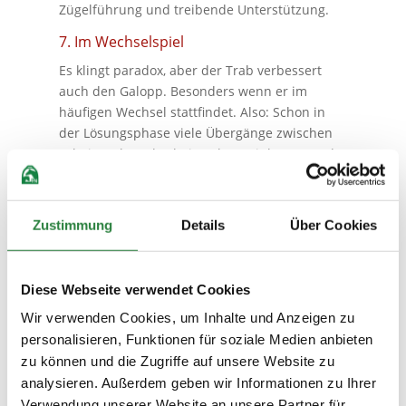
Zügelführung und treibende Unterstützung.
7. Im Wechselspiel
Es klingt paradox, aber der Trab verbessert
auch den Galopp. Besonders wenn er im
häufigen Wechsel stattfindet. Also: Schon in
der Lösungsphase viele Übergänge zwischen
Arbeitstrab und Arbeitsgalopp einbauen und
den Galopp nur in kurzen Reprisen fordern.
8. Wunderbare Hilfsmittel
Zustimmung
Details
Über Cookies
Cavaletti können einfach alles. Auch den
Galopp verbessern. Vier hochgestellte Cavaletti
als Fächer auf der Zirkellinie fordern ein
Diese Webseite verwendet Cookies
höheres und dynamisches Abfußen der
Wir verwenden Cookies, um Inhalte und Anzeigen zu
Gliedmaßen. Das bringt den Rücken zum
Schwingen und optimiert den Galopp.
personalisieren, Funktionen für soziale Medien anbieten
zu können und die Zugriffe auf unsere Website zu
9. An die frische Luft
analysieren. Außerdem geben wir Informationen zu Ihrer
Draußen in der Natur galoppieren die Pferde
Verwendung unserer Website an unsere Partner für