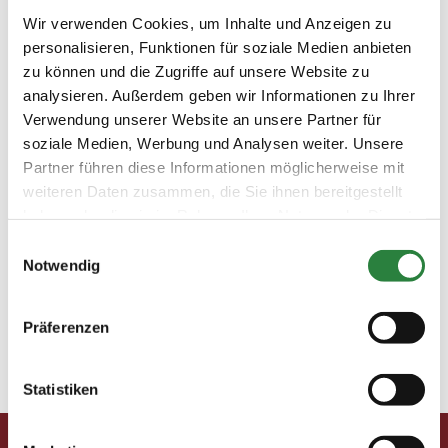
Immaterielles Kulturerbe: Ein Titel für Trakehner 
Wir verwenden Cookies, um Inhalte und Anzeigen zu
Nächster Artikel Ausgabe 9/202210 Tipps für
personalisieren, Funktionen für soziale Medien anbieten
effektive Springgymnastik Das 1×1 der
zu können und die Zugriffe auf unsere Website zu
Reitausbildung Das richtige (Grund-)Tempo finden
analysieren. Außerdem geben wir Informationen zu Ihrer
Takt, Tempo, Rhythmus, Fleiß – Worte,...
Verwendung unserer Website an unsere Partner für
soziale Medien, Werbung und Analysen weiter. Unsere
Partner führen diese Informationen möglicherweise mit
UNESCO Immaterielles Kulturerbe: Ein Titel für
Trakehner
weiteren Daten zusammen, die Sie ihnen bereitgestellt
haben oder die sie im Rahmen Ihrer Nutzung der Dienste
 Vorheriger Artikel Ausgabe 09/2022WM 2022 in
gesammelt haben.
Pratoni del Vivaro ruft zur WM  Nächster Artikel
Einwilligungsauswahl
Notwendig
Ausgabe 09/2022Das 1×1 der Reitausbildung: Das
richtige (Grund-)Tempo finden UNESCO
Immaterielles Kulturerbe Ein Titel für Trakehner Vom
Präferenzen
„besten Soldatenpferd der...
Statistiken
« Ältere Einträge
Nächste Einträge »