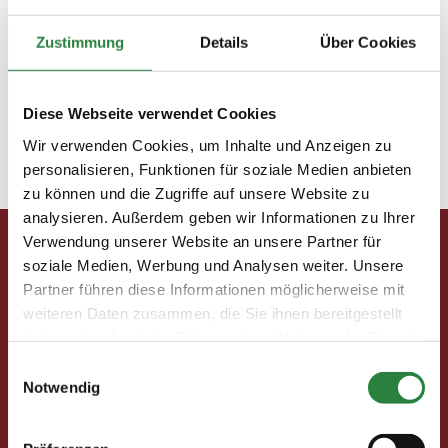
veranstaltungen. Fotos (2): J....
Zustimmung
Details
Über Cookies
Olympische Disziplinen in Rio de Janeiro 6/16
Diese Webseite verwendet Cookies
Paul Stecken: Der Gralshüter
Wir verwenden Cookies, um Inhalte und Anzeigen zu
personalisieren, Funktionen für soziale Medien anbieten
zu können und die Zugriffe auf unsere Website zu
« Ältere Einträge
Nächste Einträge »
analysieren. Außerdem geben wir Informationen zu Ihrer
Verwendung unserer Website an unsere Partner für
Pferd & Mensch digital
soziale Medien, Werbung und Analysen weiter. Unsere
Partner führen diese Informationen möglicherweise mit
Fragen und Antworten
weiteren Daten zusammen, die Sie ihnen bereitgestellt
Print abbestellen
haben oder die sie im Rahmen Ihrer Nutzung der Dienste
Redaktion
gesammelt haben.
Einwilligungsauswahl
Notwendig
Clubmitglieder
Ihre Vorteile als Mitglied im Pferdesport Deutschland