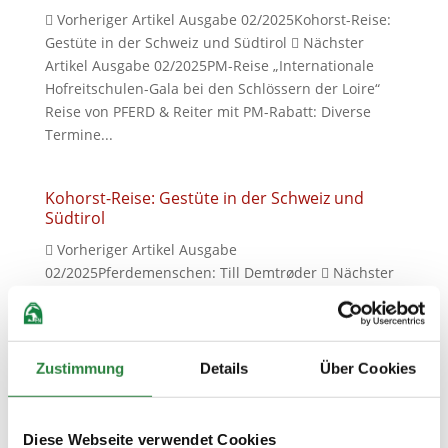
 Vorheriger Artikel Ausgabe 02/2025Kohorst-Reise:
Gestüte in der Schweiz und Südtirol  Nächster
Artikel Ausgabe 02/2025PM-Reise „Internationale
Hofreitschulen-Gala bei den Schlössern der Loire“
Reise von PFERD & Reiter mit PM-Rabatt: Diverse
Termine...
Kohorst-Reise: Gestüte in der Schweiz und
Südtirol
 Vorheriger Artikel Ausgabe
02/2025Pferdemenschen: Till Demtrøder  Nächster
Artikel Ausgabe 02/2025Pferd & Reiter-Reise:
Reitsafari im Okavango-Delta Kohorst Reise mit PM-
Rabatt: 5. bis 12. Oktober Gestüte in der Schweiz
und Südtirol Diese Reise wird erstmalig...
Zustimmung
Details
Über Cookies
Pferdemenschen: Till Demtrøder
Diese Webseite verwendet Cookies