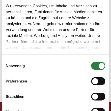
 Vorheriger Artikel Ausgabe 02/202510 Tipps für
Wir verwenden Cookies, um Inhalte und Anzeigen zu
eine feine Verbindung  Nächster Artikel Ausgabe
personalisieren, Funktionen für soziale Medien anbieten
02/2025Kohorst-Reise: Gestüte in der Schweiz und
zu können und die Zugriffe auf unsere Website zu
Südtirol Pferdemenschen: Till Demtrøder „Sie
analysieren. Außerdem geben wir Informationen zu Ihrer
fordern Respekt und schenken Vertrauen“ Er wird als
Verwendung unserer Website an unsere Partner für
Hauptkommissar,...
soziale Medien, Werbung und Analysen weiter. Unsere
Partner führen diese Informationen möglicherweise mit
10 Tipps für eine feine Verbindung
weiteren Daten zusammen, die Sie ihnen bereitgestellt
haben oder die sie im Rahmen Ihrer Nutzung der Dienste
 Vorheriger Artikel Ausgabe 02/2025PM-
gesammelt haben.
Turnierpakete  Nächster Artikel Ausgabe
Einwilligungsauswahl
Notwendig
02/2025Pferdemenschen: Till Demtrøder Besser
Reiten 10 Tipps für eine feine Verbindung Foto:
Christiane Slawik 1. Wie im Lehrbuch Gemäß
Präferenzen
Richtlinien ist Anlehnung die stete, weich federnde...
Statistiken
« Ältere Einträge
Nächste Einträge »