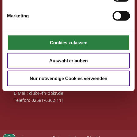
Club-Newsletter
Marketing
Club-News
Seminare
Reisen
Cookies zulassen
Kontakt
Auswahl erlauben
Deutsche Reiterliche Vereinigung
Bereich Pferdesport Deutschland Club
Freiherr-von-Langen-Str. 13
Nur notwendige Cookies verwenden
48231 Warendorf
E-Mail
: club@fn-dokr.de
Telefon: 02581/6362-111