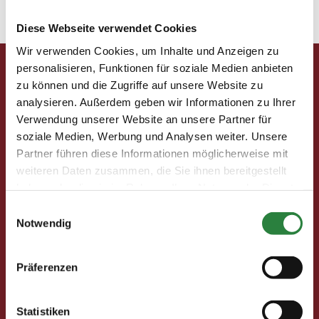
Diese Webseite verwendet Cookies
« Ältere Einträge
Nächste Einträge »
Wir verwenden Cookies, um Inhalte und Anzeigen zu
personalisieren, Funktionen für soziale Medien anbieten
Pferd & Mensch digital
zu können und die Zugriffe auf unsere Website zu
analysieren. Außerdem geben wir Informationen zu Ihrer
Fragen und Antworten
Verwendung unserer Website an unsere Partner für
Print abbestellen
soziale Medien, Werbung und Analysen weiter. Unsere
Redaktion
Partner führen diese Informationen möglicherweise mit
weiteren Daten zusammen, die Sie ihnen bereitgestellt
Clubmitglieder
haben oder die sie im Rahmen Ihrer Nutzung der Dienste
gesammelt haben.
Ihre Vorteile als Mitglied im Pferdesport Deutschland
Einwilligungsauswahl
Notwendig
Club
Clubmitglied werden
Freunde werben
Präferenzen
Förderprojekte
Statistiken
Neuigkeiten