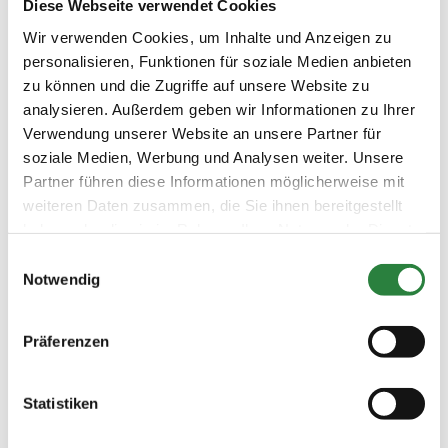
Diese Webseite verwendet Cookies
Familie.“
Wir verwenden Cookies, um Inhalte und Anzeigen zu
personalisieren, Funktionen für soziale Medien anbieten
zu können und die Zugriffe auf unsere Website zu
analysieren. Außerdem geben wir Informationen zu Ihrer
Genau wie sein Chef, sitzt auch Sebastian gerne im Sattel.
Verwendung unserer Website an unsere Partner für
Am liebsten natürlich auf seinem Dressurpferd Flambeau,
den er zweijährig gekauft hat.
soziale Medien, Werbung und Analysen weiter. Unsere
Partner führen diese Informationen möglicherweise mit
weiteren Daten zusammen, die Sie ihnen bereitgestellt
haben oder die sie im Rahmen Ihrer Nutzung der Dienste
gesammelt haben.
Einwilligungsauswahl
Privat und beruflich haben Udo Bußmann und sein Geselle
Notwendig
Sebastian Schmidt einen super Draht zueinander und das
gewisse Gespür für Pferde.
Präferenzen
Hufschmied statt Tierarzt
Schon als kleiner Junge war Sebastian, dessen
Statistiken
Eltern gar nichts mit Pferden zu tun haben, ein
regelmäßiger Besucher auf der Pferdeweide