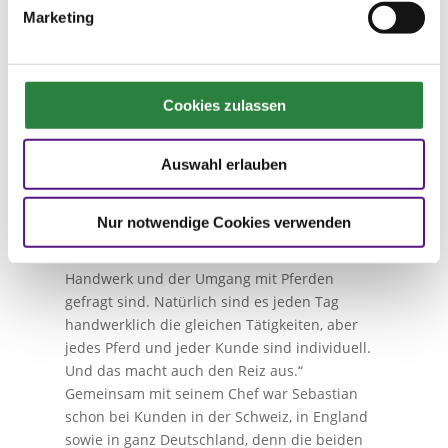
des Nachbarn. „Ich war schon immer total
Marketing
verrückt nach Tieren.“ Mit elf Jahren durfte er
im Verein anfangen zu reiten. Nach dem
Abitur wollte er eigentlich gerne Tierarzt
werden. Aber das lange Studium schreckte ihn
Cookies zulassen
ab. „Und als Pferdewirt hätte er den ganzen
Tag auf fremden Pferden gesessen.“ Also
startete er bei Udo Bußmann die Lehre als
Auswahl erlauben
Metallbauer mit dem Kernbereich
Hufbeschlag. „Hufbeschlagsschmied ist für
Nur notwendige Cookies verwenden
mich auch deswegen ein Traumberuf, weil hier
das medizinische Fachwissen, das kreative
Handwerk und der Umgang mit Pferden
gefragt sind. Natürlich sind es jeden Tag
handwerklich die gleichen Tätigkeiten, aber
jedes Pferd und jeder Kunde sind individuell.
Und das macht auch den Reiz aus.“
Gemeinsam mit seinem Chef war Sebastian
schon bei Kunden in der Schweiz, in England
sowie in ganz Deutschland, denn die beiden