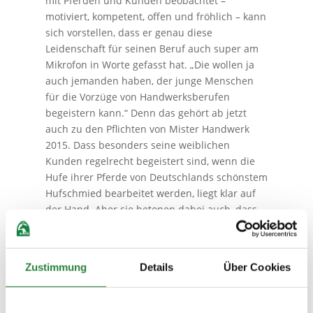
mit Pferden und Kunden beobachtet –
motiviert, kompetent, offen und fröhlich – kann
sich vorstellen, dass er genau diese
Leidenschaft für seinen Beruf auch super am
Mikrofon in Worte gefasst hat. „Die wollen ja
auch jemanden haben, der junge Menschen
für die Vorzüge von Handwerksberufen
begeistern kann.“ Denn das gehört ab jetzt
auch zu den Pflichten von Mister Handwerk
2015. Dass besonders seine weiblichen
Kunden regelrecht begeistert sind, wenn die
Hufe ihrer Pferde von Deutschlands schönstem
Hufschmied bearbeitet werden, liegt klar auf
der Hand. Aber sie betonen dabei auch, dass
er sein Handwerk top versteht und sich
gewissenhaft und akribisch in jedes
„Hufproblem“ reindenkt. Metallbaumeister
Zustimmung
Details
Über Cookies
Udo Bußmann weiß, was er an Sebastian hat:
„In einigen Jahren soll er die Firma mal
übernehmen. Er gehört ja quasi sowieso zur