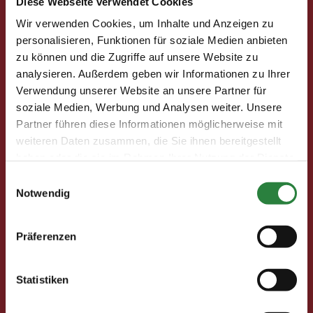
Diese Webseite verwendet Cookies
Wir verwenden Cookies, um Inhalte und Anzeigen zu
Pferd & Mensch digital
personalisieren, Funktionen für soziale Medien anbieten
Fragen und Antworten
zu können und die Zugriffe auf unsere Website zu
Print abbestellen
analysieren. Außerdem geben wir Informationen zu Ihrer
Redaktion
Verwendung unserer Website an unsere Partner für
soziale Medien, Werbung und Analysen weiter. Unsere
Partner führen diese Informationen möglicherweise mit
Clubmitglieder
weiteren Daten zusammen, die Sie ihnen bereitgestellt
Ihre Vorteile als Mitglied im Pferdesport Deutschland
haben oder die sie im Rahmen Ihrer Nutzung der Dienste
Club
gesammelt haben.
Einwilligungsauswahl
Clubmitglied werden
Notwendig
Freunde werben
Förderprojekte
Präferenzen
Neuigkeiten
Statistiken
Club-Newsletter
Club-News