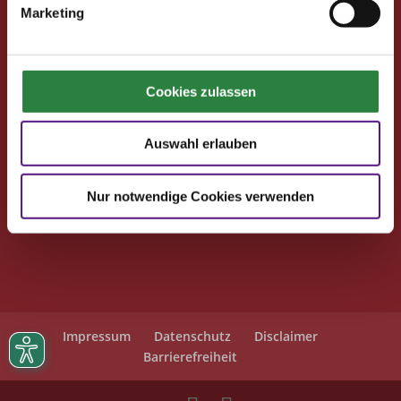
Seminare
Marketing
Reisen
Kontakt
Cookies zulassen
Deutsche Reiterliche Vereinigung
Bereich Pferdesport Deutschland Club
Auswahl erlauben
Freiherr-von-Langen-Str. 13
48231 Warendorf
Nur notwendige Cookies verwenden
E-Mail
: club@fn-dokr.de
Telefon: 02581/6362-111
Impressum
Datenschutz
Disclaimer
Barrierefreiheit