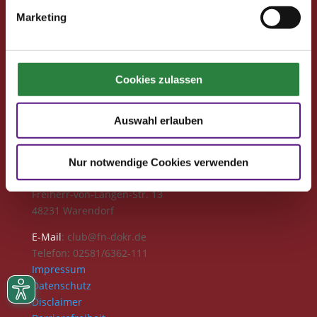
Clubmitglied werden
Freunde werben
Marketing
Förderprojekte
Neuigkeiten
Club-Newsletter
Cookies zulassen
Club-News
Seminare
Auswahl erlauben
Reisen
Kontakt
Deutsche Reiterliche Vereinigung
Nur notwendige Cookies verwenden
Bereich Pferdesport Deutschland Club
Freiherr-von-Langen-Str. 13
48231 Warendorf
E-Mail
: club@fn-dokr.de
Telefon: 02581/6362-111
Impressum
Datenschutz
Disclaimer