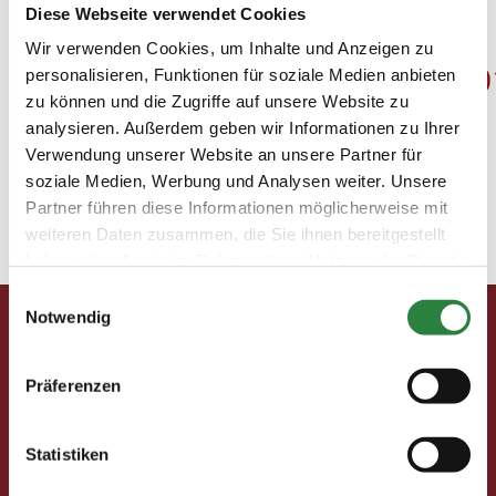
Diese Webseite verwendet Cookies
PM-forum-digital-03-
Wir verwenden Cookies, um Inhalte und Anzeigen zu
2018_Hof_Brüning_Sieger_20
personalisieren, Funktionen für soziale Medien anbieten
zu können und die Zugriffe auf unsere Website zu
Reiter_Revue_International
analysieren. Außerdem geben wir Informationen zu Ihrer
Verwendung unserer Website an unsere Partner für
22. Februar 2018
soziale Medien, Werbung und Analysen weiter. Unsere
Partner führen diese Informationen möglicherweise mit
weiteren Daten zusammen, die Sie ihnen bereitgestellt
haben oder die sie im Rahmen Ihrer Nutzung der Dienste
gesammelt haben.
Pferd & Mensch digital
Einwilligungsauswahl
Notwendig
Fragen und Antworten
Print abbestellen
Redaktion
Präferenzen
Clubmitglieder
Ihre Vorteile als Mitglied im Pferdesport Deutschland
Statistiken
Club