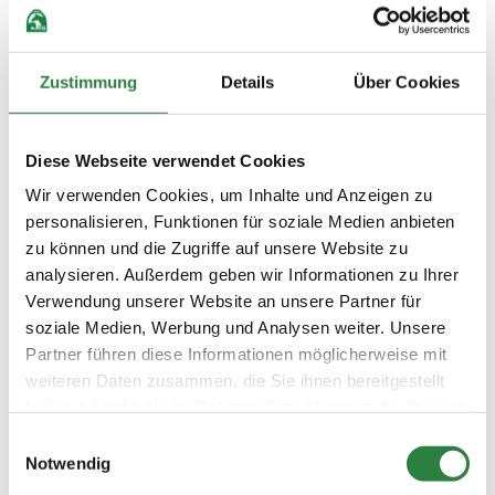
Zustimmung
Details
Über Cookies
Regionalversammlungen
kostenlos für PM
Diese Webseite verwendet Cookies
Persönliche Mitglieder besuchen
„PM-Regionalversammlungen“
Wir verwenden Cookies, um Inhalte und Anzeigen zu
kostenlos. Eine vorherige
personalisieren, Funktionen für soziale Medien anbieten
Anmeldung ist allerdings
zu können und die Zugriffe auf unsere Website zu
erforderlich. Dies ist ein Beitrag
analysieren. Außerdem geben wir Informationen zu Ihrer
der FN zur Aus- und Weiterbildung
Verwendung unserer Website an unsere Partner für
rund um das Pferd.
soziale Medien, Werbung und Analysen weiter. Unsere
Partner führen diese Informationen möglicherweise mit
weiteren Daten zusammen, die Sie ihnen bereitgestellt
haben oder die sie im Rahmen Ihrer Nutzung der Dienste
gesammelt haben.
Einwilligungsauswahl

Vorheriger Artikel
Notwendig
Ausgabe 01/2015