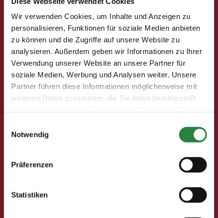
Diese Webseite verwendet Cookies
Wir verwenden Cookies, um Inhalte und Anzeigen zu
Pferd & Mensch digital
personalisieren, Funktionen für soziale Medien anbieten
Fragen und Antworten
zu können und die Zugriffe auf unsere Website zu
Print abbestellen
analysieren. Außerdem geben wir Informationen zu Ihrer
Redaktion
Verwendung unserer Website an unsere Partner für
soziale Medien, Werbung und Analysen weiter. Unsere
Partner führen diese Informationen möglicherweise mit
Clubmitglieder
weiteren Daten zusammen, die Sie ihnen bereitgestellt
Ihre Vorteile als Mitglied im Pferdesport Deutschland
haben oder die sie im Rahmen Ihrer Nutzung der Dienste
Club
gesammelt haben.
Einwilligungsauswahl
Clubmitglied werden
Notwendig
Freunde werben
Förderprojekte
Präferenzen
Neuigkeiten
Statistiken
Club-Newsletter
Club-News