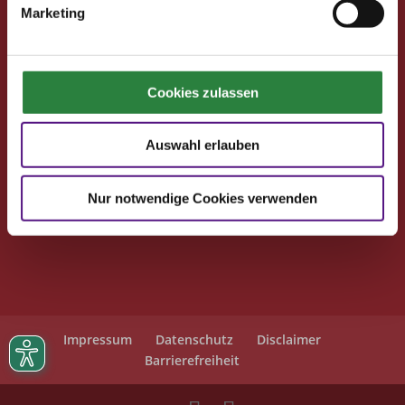
Seminare
Marketing
Reisen
Kontakt
Cookies zulassen
Deutsche Reiterliche Vereinigung
Bereich Pferdesport Deutschland Club
Auswahl erlauben
Freiherr-von-Langen-Str. 13
48231 Warendorf
Nur notwendige Cookies verwenden
E-Mail
: club@fn-dokr.de
Telefon: 02581/6362-111
Impressum
Datenschutz
Disclaimer
Barrierefreiheit