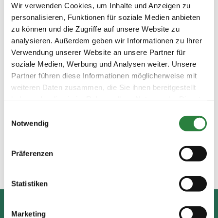
Wir verwenden Cookies, um Inhalte und Anzeigen zu
Termine
personalisieren, Funktionen für soziale Medien anbieten
Turniere – Messen – Veranstaltungen
zu können und die Zugriffe auf unsere Website zu
Young-PM: Wer macht was auf dem Turnier (Teil 2)
analysieren. Außerdem geben wir Informationen zu Ihrer
– Der Richter
Verwendung unserer Website an unsere Partner für
Young-PM Fotowettbewerb: Summerfeeling /
soziale Medien, Werbung und Analysen weiter. Unsere
Young PM-Quiz
Partner führen diese Informationen möglicherweise mit
weiteren Daten zusammen, die Sie ihnen bereitgestellt
Jetzt lesen
Download PDF
haben oder die sie im Rahmen Ihrer Nutzung der Dienste
gesammelt haben.
Einwilligungsauswahl
Notwendig
Präferenzen
Statistiken
Marketing
Pferd & Mensch digital