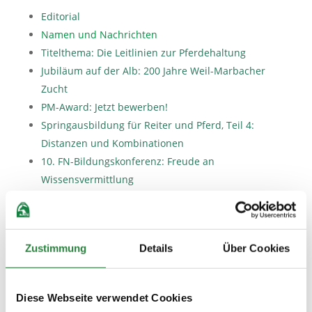
Editorial
Namen und Nachrichten
Titelthema: Die Leitlinien zur Pferdehaltung
Jubiläum auf der Alb: 200 Jahre Weil-Marbacher
Zucht
PM-Award: Jetzt bewerben!
Springausbildung für Reiter und Pferd, Teil 4:
Distanzen und Kombinationen
10. FN-Bildungskonferenz: Freude an
Wissensvermittlung
Wissensvermittlung für Ausbilder: FN-
Trainerportal ein Jahr online
Pferdesteuer: Der Kampf geht weiter
Zustimmung
Details
Über Cookies
Gesundheit: Herpes & Co – richtig impfen
PM-Kurzreise nach Wien/Österreich
PM-Reisen Kurzmeldungen
Diese Webseite verwendet Cookies
PM-Reisekalender