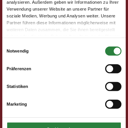
analysieren. Außerdem geben wir Informationen zu Ihrer
Ihre Vorteile als Mitglied im Pferdesport Deutschland
Verwendung unserer Website an unsere Partner für
Club
soziale Medien, Werbung und Analysen weiter. Unsere
Clubmitglied werden
Partner führen diese Informationen möglicherweise mit
Freunde werben
weiteren Daten zusammen, die Sie ihnen bereitgestellt
Förderprojekte
haben oder die sie im Rahmen Ihrer Nutzung der Dienste
gesammelt haben.
Einwilligungsauswahl
Neuigkeiten
Notwendig
Club-Newsletter
Club-News
Präferenzen
Seminare
Reisen
Statistiken
Kontakt
Marketing
Deutsche Reiterliche Vereinigung
Bereich Pferdesport Deutschland Club
Freiherr-von-Langen-Str. 13
48231 Warendorf