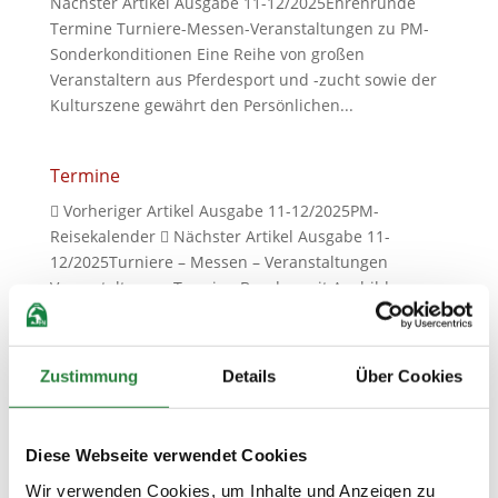
Nächster Artikel Ausgabe 11-12/2025Ehrenrunde
Termine Turniere-Messen-Veranstaltungen zu PM-
Sonderkonditionen Eine Reihe von großen
Veranstaltern aus Pferdesport und -zucht sowie der
Kulturszene gewährt den Persönlichen...
Termine
 Vorheriger Artikel Ausgabe 11-12/2025PM-
Reisekalender  Nächster Artikel Ausgabe 11-
12/2025Turniere – Messen – Veranstaltungen
VeranstaltungenTermine Bundesweit Ausbilder-
Online-Seminar Haftung und Versicherung für
Ausbilder im Pferdesport mit Dr, Kristin Mütze...
Zustimmung
Details
Über Cookies
PM-Reisekalender
 Vorheriger Artikel Ausgabe 11-12/2025Yoga, Reiten
Diese Webseite verwendet Cookies
und die Magie der Heide  Nächster Artikel Ausgabe
Wir verwenden Cookies, um Inhalte und Anzeigen zu
11-12/2025Termine Auszug aus dem Programm von