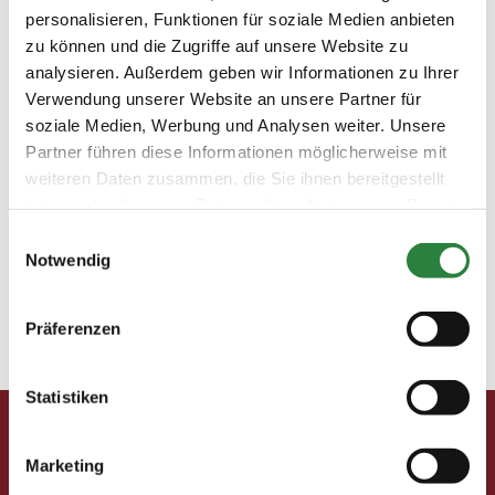
personalisieren, Funktionen für soziale Medien anbieten
FNticket&travel:PM-Reisekalender 4. bis 6. Dezember
zu können und die Zugriffe auf unsere Website zu
2025 Pferde im Advent Auf den Spuren hochklassiger
analysieren. Außerdem geben wir Informationen zu Ihrer
Pferde geht...
Verwendung unserer Website an unsere Partner für
soziale Medien, Werbung und Analysen weiter. Unsere
Yoga, Reiten und die Magie der Heide
Partner führen diese Informationen möglicherweise mit
 Vorheriger Artikel Ausgabe 11-12/2025Kohorst
weiteren Daten zusammen, die Sie ihnen bereitgestellt
Reise: Badminton Horse Trials  Nächster Artikel
haben oder die sie im Rahmen Ihrer Nutzung der Dienste
Ausgabe 11-12/2025PM-Reisekalender PM-Retreat
gesammelt haben.
Einwilligungsauswahl
vom 28. bis 31. Mai Yoga, Reiten und die Magie der
Notwendig
Heide Erholung pur: Ein Ausritt durch traumhafte
Heidelandschaften. Foto:...
Präferenzen
« Ältere Einträge
Statistiken
Pferd & Mensch digital
Marketing
Fragen und Antworten