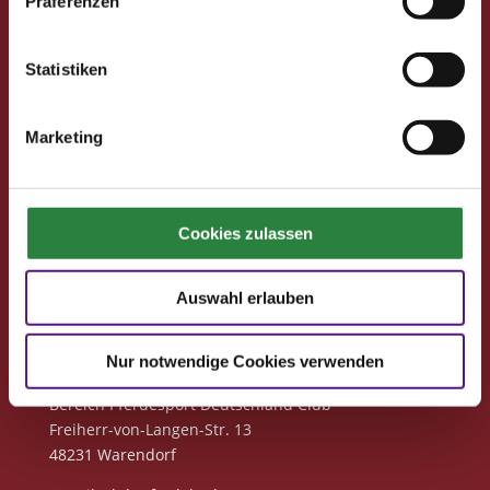
Präferenzen
Club
Clubmitglied werden
Freunde werben
Statistiken
Förderprojekte
Marketing
Neuigkeiten
Club-Newsletter
Club-News
Cookies zulassen
Seminare
Reisen
Auswahl erlauben
Kontakt
Nur notwendige Cookies verwenden
Deutsche Reiterliche Vereinigung
Bereich Pferdesport Deutschland Club
Freiherr-von-Langen-Str. 13
48231 Warendorf