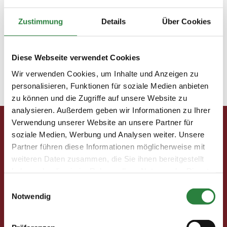
Versicherungen rund ums Pferd
Zustimmung
Details
Über Cookies
Heilsbringer oder falsche Versprechung
Diese Webseite verwendet Cookies
Das gesunde Rentnerleben
Wir verwenden Cookies, um Inhalte und Anzeigen zu
personalisieren, Funktionen für soziale Medien anbieten
zu können und die Zugriffe auf unsere Website zu
« Ältere Einträge
Nächste Einträge »
analysieren. Außerdem geben wir Informationen zu Ihrer
Verwendung unserer Website an unsere Partner für
Pferd & Mensch digital
soziale Medien, Werbung und Analysen weiter. Unsere
Partner führen diese Informationen möglicherweise mit
Fragen und Antworten
weiteren Daten zusammen, die Sie ihnen bereitgestellt
Print abbestellen
haben oder die sie im Rahmen Ihrer Nutzung der Dienste
Redaktion
gesammelt haben.
Einwilligungsauswahl
Notwendig
Clubmitglieder
Ihre Vorteile als Mitglied im Pferdesport Deutschland