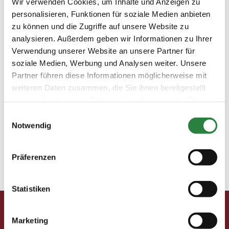
Wir verwenden Cookies, um Inhalte und Anzeigen zu
Auszug aus dem Programm von FNticket&travel:PM-
personalisieren, Funktionen für soziale Medien anbieten
Reisekalender Ihre Gesundheit ist für uns das
zu können und die Zugriffe auf unsere Website zu
Wichtigste! Für alle...
analysieren. Außerdem geben wir Informationen zu Ihrer
Verwendung unserer Website an unsere Partner für
soziale Medien, Werbung und Analysen weiter. Unsere
Reise: Skandinavien – Zu Besuch bei Blue Hors,
Partner führen diese Informationen möglicherweise mit
Helgstrand & Co.
weiteren Daten zusammen, die Sie ihnen bereitgestellt
 Vorheriger Artikel Ausgabe 04/2022Neues PM-
haben oder die sie im Rahmen Ihrer Nutzung der Dienste
Förderprojekt: Schulpferdereiter aufs Turnier 
gesammelt haben.
Einwilligungsauswahl
Nächster Artikel Ausgabe 04/2022PM-Reisekalender
Notwendig
PM-Reise vom 15. bis 19. August Skandinavien: Zu
Besuch bei Blue Hors, Helgstrand & Co. Revolution ist
einer der Stars bei...
Präferenzen
« Ältere Einträge
Statistiken
Pferd & Mensch digital
Marketing