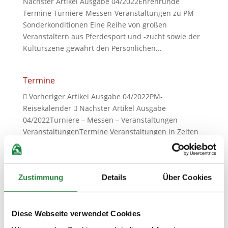
Nächster Artikel Ausgabe 04/2022Ehrenrunde
Termine Turniere-Messen-Veranstaltungen zu PM-
Sonderkonditionen Eine Reihe von großen
Veranstaltern aus Pferdesport und -zucht sowie der
Kulturszene gewährt den Persönlichen...
Termine
 Vorheriger Artikel Ausgabe 04/2022PM-
Reisekalender  Nächster Artikel Ausgabe
04/2022Turniere – Messen – Veranstaltungen
VeranstaltungenTermine Veranstaltungen in Zeiten
von Corona Für alle Eigenveranstaltungen von PM,
FN und DOKR auf diesen Terminseiten gilt, dass...
Zustimmung
Details
Über Cookies
PM-Reisekalender
 Vorheriger Artikel Ausgabe 04/2022Reise:
Diese Webseite verwendet Cookies
Skandinavien – Zu Besuch bei Blue Hors, Helgstrand
& Co.  Nächster Artikel Ausgabe 04/2022Termine