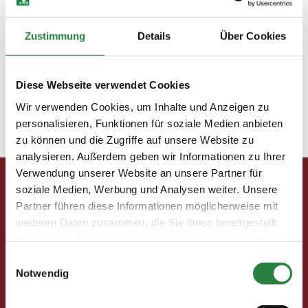
„Fantasy“ entschieden
Zustimmung
Details
Über Cookies
Europameisterschaft Voltigieren im
Pferdesportpark Magna Racino
Diese Webseite verwendet Cookies
Kurzreise Warendorf
Wir verwenden Cookies, um Inhalte und Anzeigen zu
personalisieren, Funktionen für soziale Medien anbieten
zu können und die Zugriffe auf unsere Website zu
« Ältere Einträge
analysieren. Außerdem geben wir Informationen zu Ihrer
Verwendung unserer Website an unsere Partner für
soziale Medien, Werbung und Analysen weiter. Unsere
Pferd & Mensch digital
Partner führen diese Informationen möglicherweise mit
Fragen und Antworten
weiteren Daten zusammen, die Sie ihnen bereitgestellt
Print abbestellen
haben oder die sie im Rahmen Ihrer Nutzung der Dienste
Redaktion
gesammelt haben.
Einwilligungsauswahl
Notwendig
Clubmitglieder