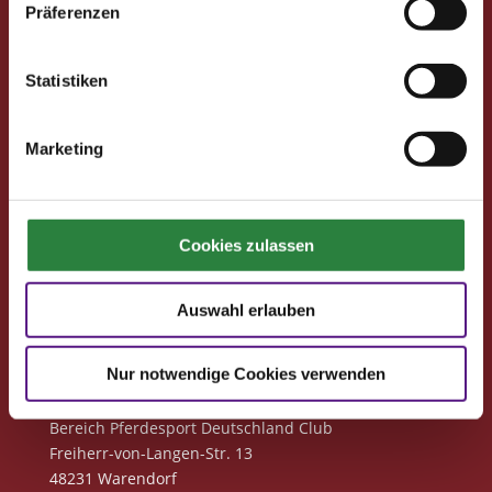
Ihre Vorteile als Mitglied im Pferdesport Deutschland
Präferenzen
Club
Clubmitglied werden
Statistiken
Freunde werben
Förderprojekte
Marketing
Neuigkeiten
Club-Newsletter
Club-News
Cookies zulassen
Seminare
Reisen
Auswahl erlauben
Kontakt
Nur notwendige Cookies verwenden
Deutsche Reiterliche Vereinigung
Bereich Pferdesport Deutschland Club
Freiherr-von-Langen-Str. 13
48231 Warendorf