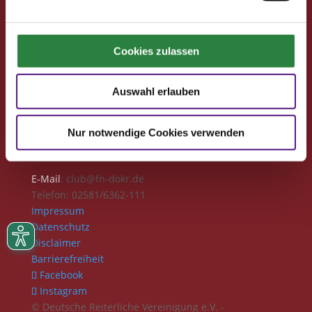
Club-Newsletter
Club-News
Seminare
Cookies zulassen
Reisen
Kontakt
Auswahl erlauben
Deutsche Reiterliche Vereinigung
Bereich Pferdesport Deutschland Club
Nur notwendige Cookies verwenden
Freiherr-von-Langen-Str. 13
48231 Warendorf
E-Mail
: club@fn-dokr.de
Telefon: 02581/6362-111
Impressum
Datenschutz
Disclaimer
Barrierefreiheit
Facebook
Instagram
© Deutsche Reiterliche Vereinigung e.V. -