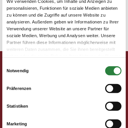
Wir verwenden Cookies, um Inhalte und Anzeigen zu
4. Platz
personalisieren, Funktionen für soziale Medien anbieten
zu können und die Zugriffe auf unsere Website zu
analysieren. Außerdem geben wir Informationen zu Ihrer
27. Juli 2015
Verwendung unserer Website an unsere Partner für
soziale Medien, Werbung und Analysen weiter. Unsere
Partner führen diese Informationen möglicherweise mit
weiteren Daten zusammen, die Sie ihnen bereitgestellt
Pferd & Mensch digital
haben oder die sie im Rahmen Ihrer Nutzung der Dienste
gesammelt haben.
Fragen und Antworten
Einwilligungsauswahl
Print abbestellen
Notwendig
Redaktion
Clubmitglieder
Präferenzen
Ihre Vorteile als Mitglied im Pferdesport Deutschland
Club
Clubmitglied werden
Statistiken
Freunde werben
Förderprojekte
Marketing
Neuigkeiten