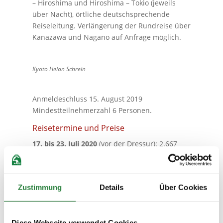
– Hiroshima und Hiroshima – Tokio (jeweils
über Nacht), örtliche deutschsprechende
Reiseleitung. Verlängerung der Rundreise über
Kanazawa und Nagano auf Anfrage möglich.
Kyoto Heian Schrein
Anmeldeschluss 15. August 2019
Mindestteilnehmerzahl 6 Personen.
Reisetermine und Preise
17. bis 23. Juli 2020
(vor der Dressur): 2.667
Euro p. P. im DZ, EZ-Zuschlag 273 Euro.
4. bis 10. August 2020
(nach der
Vielseitigkeit): 2.740 Euro p. P. im DZ, EZ-
Zustimmung
Details
Über Cookies
Zuschlag 370 Euro.
10. bis 16. August 2020
(nach dem
Diese Webseite verwendet Cookies