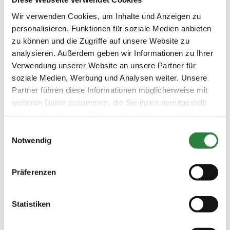
Springen): 2.720 Euro p. P. im DZ, EZ-Zuschlag
327 Euro.
Wir verwenden Cookies, um Inhalte und Anzeigen zu
personalisieren, Funktionen für soziale Medien anbieten
zu können und die Zugriffe auf unsere Website zu
analysieren. Außerdem geben wir Informationen zu Ihrer
Verwendung unserer Website an unsere Partner für
soziale Medien, Werbung und Analysen weiter. Unsere
Japan im
Partner führen diese Informationen möglicherweise mit
weiteren Daten zusammen, die Sie ihnen bereitgestellt
Schnelldurchlauf
haben oder die sie im Rahmen Ihrer Nutzung der Dienste
gesammelt haben.
Einwilligungsauswahl
Rundreise 4 Tage/3 Nächte ab
Notwendig
Tokio nach Kyoto
Bei dieser Kurzreise lernen die Reisegäste das
Präferenzen
faszinierende Land zwischen Tradition und
Moderne im Schnelldurchlauf kennen.
Statistiken
Reiseablauf
1. Tag:
Empfang durch Reiseleitung im Hotel in