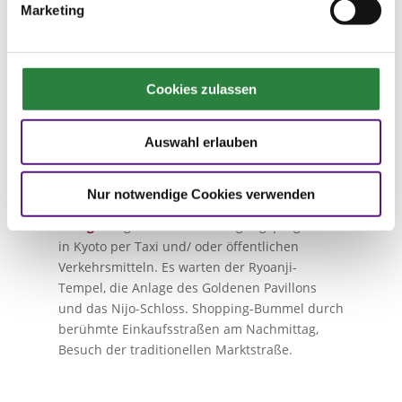
Tokio. Gepäckversand über Nacht nach Kyoto,
Marketing
es steht nur Handgepäck zur Verfügung. Fahrt
mit dem Shinkansen nach Kyoto. Bei Ankunft
Besichtigung des Bahnhofgebäudes von Kyoto.
Nachmittags Besuch der Tempelhalle des
Cookies zulassen
Sanjusangendo. Am Abend bleibt Zeit, um in
den Gassen des Altstadtviertels Gion zu
Auswahl erlauben
bummeln und mit etwas Geduld und Glück
vielleicht sogar eine Geisha dort zu Gesicht zu
bekommen.
Nur notwendige Cookies verwenden
2. Tag:
Ausgewähltes Besichtigungsprogramm
in Kyoto per Taxi und/ oder öffentlichen
Verkehrsmitteln. Es warten der Ryoanji-
Tempel, die Anlage des Goldenen Pavillons
und das Nijo-Schloss. Shopping-Bummel durch
berühmte Einkaufsstraßen am Nachmittag,
Besuch der traditionellen Marktstraße.