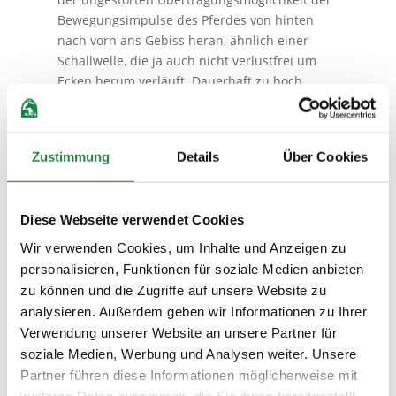
Bewegungsimpulse des Pferdes von hinten
nach vorn ans Gebiss heran, ähnlich einer
Schallwelle, die ja auch nicht verlustfrei um
Ecken herum verläuft. Dauerhaft zu hoch
getragene Hände verhindern deshalb auch das
Schwingen des Pferderückens. Die Folge: Die
Pferde gehen ‚ohne Rücken‘ entweder
Zustimmung
Details
Über Cookies
künstlich nach oben gezuppelt oder sie
entziehen sich durch Aufrollen. Lediglich
vorübergehendes leichtes Anheben eines
Diese Webseite verwendet Cookies
Zügels oder beider Zügel kann in speziellen
Situationen Sinn machen. Nach unten
Wir verwenden Cookies, um Inhalte und Anzeigen zu
gedrückte Hände, wie man sie häufig sieht,
personalisieren, Funktionen für soziale Medien anbieten
stören ebenfalls die ungehinderte
zu können und die Zugriffe auf unsere Website zu
Energieübertragung, außerdem drücken sie
analysieren. Außerdem geben wir Informationen zu Ihrer
das Gebiss im Maul vermehrt auf die
Verwendung unserer Website an unsere Partner für
empfindlichen Laden des Pferdes.
soziale Medien, Werbung und Analysen weiter. Unsere
Vorübergehend senken dabei manche Pferde
Partner führen diese Informationen möglicherweise mit
sogar den Kopf, um dem schmerzhaften Druck
weiteren Daten zusammen, die Sie ihnen bereitgestellt