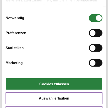
zu entgehen. Auf lange Sicht gesehen werden
haben oder die sie im Rahmen Ihrer Nutzung der Dienste
sie sich aber gegen die drückende Reiterhand
gesammelt haben.
Einwilligungsauswahl
wehren. Korrekt in Höhe und Abstand
Notwendig
zueinander (etwa Halsbreite des Pferdes oder
etwa eine quer gestellte Faust breit) geführt
agieren Zügelfäuste dagegen wie in alle
Präferenzen
Richtungen leicht bewegliche Gelenke, die ein
Feintuning innerhalb dieser ungebrochenen
Verbindung ermöglichen. Besonders schön ist
Statistiken
diese feine Zügelführung übrigens bei Ingrid
Klimke zu beobachten.
Marketing
In alle Richtungen beweglich heißt aber nicht,
dass die Hände dauernd in alle Richtungen
bewegt werden. Sie sollen vielmehr so wenig
wie möglich und so viel wie nötig ‚arbeiten‘,
Cookies zulassen
sollen mehr atmen als agieren. Unaufhörliches
Hin- und Herbewegen, also Riegeln, ist eine
Auswahl erlauben
grobe Einwirkung, mit dem der Reiter dem
Pferd Schmerzen im Maul zufügt und ihm