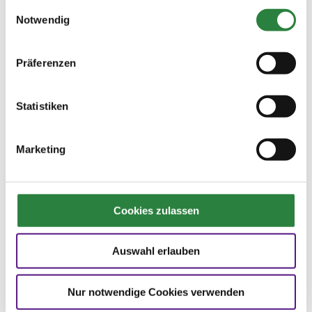
gesammelt haben.
Einwilligungsauswahl
Notwendig
Sonderehrenpreis Reitverein
Attendorn-Askay
Gemeinsam mit viel Herzblut
Präferenzen
Viel getan für die Pferde hat sich beim
Reitverein Attendorn-Askay. Bis der
Statistiken
Pachtvertrag gekündigt wurde, standen die
Pferde in einem alten Stallgebäude. Als der
Verein diese Boxen nicht mehr pachten konnte,
Marketing
sah der Vorstand die Zukunft zunächst
gefährdet. Doch manchmal kann so ein
Einschnitt Wunder bewirken. Ein benachbarter
Landwirt baute einen großzügigen
Cookies zulassen
Paddockboxenstall für 14 Pferde. Besonders
die 3,5 mal 4 Meter großen Paddocks wurden
Auswahl erlauben
bei Besuch durch die Jury von den Pferden
gerne zum Dösen genutzt. Für das Pferdewohl
hat sich beim Reitverein Attendorn-Askay viel
Nur notwendige Cookies verwenden
getan! Zudem wurde dank des