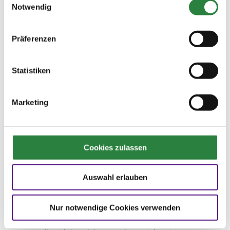
befragten Turnierteilnehmer sehen darin eine
Notwendig
Verbesserung: „Die beste Veränderung, die
enorm bei der Planung hilft“, schrieb ein
Teilnehmer. Neben der detaillierteren
Präferenzen
Zeiteinteilung empfanden 50,4 Prozent auch
die flexibleren Nennungsmöglichkeiten durch
Statistiken
kürzere Zeitabstände zwischen Nennung und
Turnier als positiv. Rund ein Drittel (32,7 %)
hatte den Eindruck, dass die Prüfungszeiten
Marketing
besser an die Bedürfnisse berufstätiger
Amateure angepasst wurden, und beinahe
ebenso viele registrierten einen besseren
Informationsfluss zwischen Teilnehmer und
Cookies zulassen
Veranstalter (32,3 %).
„Die Resonanz auf unsere erneute Umfrage
Auswahl erlauben
hat uns überrascht und gefreut. Unser Dank
gilt allen, die daran teilgenommen haben. Der
Nur notwendige Cookies verwenden
erste Eindruck ist, dass die Änderungen, die
wir 2013 im Regelwerk vorgenommen haben,