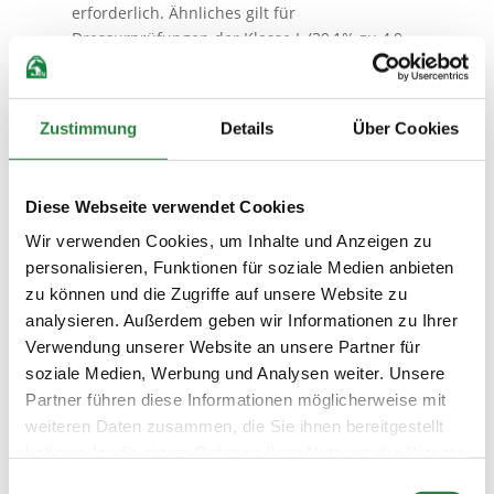
erforderlich. Ähnliches gilt für
Dressurprüfungen der Klasse L (39,1% zu 4,9
%) beziehungsweise M und S (26,9 % zu 10,2 %)
sowie Springpferdeprüfungen (37,4 % zu 6,3
%).
Zustimmung
Details
Über Cookies
Diese Webseite verwendet Cookies
Wir verwenden Cookies, um Inhalte und Anzeigen zu
personalisieren, Funktionen für soziale Medien anbieten
zu können und die Zugriffe auf unsere Website zu
analysieren. Außerdem geben wir Informationen zu Ihrer
LPO 2013 ermöglicht bessere Zeitplanung
Verwendung unserer Website an unsere Partner für
Neben der Einführung von „geschlossenen“
soziale Medien, Werbung und Analysen weiter. Unsere
Prüfungen wurden die Veranstalter mit der
Partner führen diese Informationen möglicherweise mit
LPO 2013 verpflichtet, die Tageszeit der
weiteren Daten zusammen, die Sie ihnen bereitgestellt
Prüfung bereits mit der vorläufigen
haben oder die sie im Rahmen Ihrer Nutzung der Dienste
Zeiteinteilung anzugeben. 60,1 Prozent der
gesammelt haben.
Einwilligungsauswahl