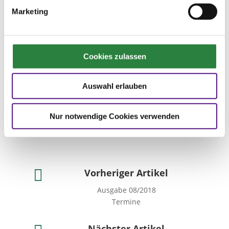
Marketing
22.-25.11.2018 | Munich
Indoors | BAY
Cookies zulassen
Auswahl erlauben
21.-31.12.2018 | Palast der
Pferde, Fürstenfeldbruck |
BAY
Nur notwendige Cookies verwenden

Vorheriger Artikel
Ausgabe 08/2018
Termine
Nächster Artikel