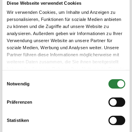
Redefiner Hengstparaden |
Diese Webseite verwendet Cookies
MEV
Wir verwenden Cookies, um Inhalte und Anzeigen zu
personalisieren, Funktionen für soziale Medien anbieten
zu können und die Zugriffe auf unsere Website zu
analysieren. Außerdem geben wir Informationen zu Ihrer
30.10.-4.11.2018 | Faszination
Verwendung unserer Website an unsere Partner für
Pferd, Nürnberg | BAY
soziale Medien, Werbung und Analysen weiter. Unsere
Partner führen diese Informationen möglicherweise mit
weiteren Daten zusammen, die Sie ihnen bereitgestellt
haben oder die sie im Rahmen Ihrer Nutzung der Dienste
1.-4.11.2018 | Agravis Cup
gesammelt haben.
Einwilligungsauswahl
Oldenburg | WES
Notwendig
Präferenzen
14.-18.11.2018 | Stuttgart
German Masters | BAW
Statistiken