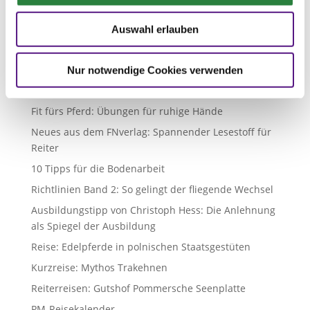
Kommunikation zwischen Pferd und Mensch: Die
Auswahl erlauben
Sprache der Pferde
Impfungen als Wunder der Medizin
Nur notwendige Cookies verwenden
Persönlichkeiten der Pferdeszene: Dr. Juliette
Mallison
Fit fürs Pferd: Übungen für ruhige Hände
Neues aus dem FNverlag: Spannender Lesestoff für
Reiter
10 Tipps für die Bodenarbeit
Richtlinien Band 2: So gelingt der fliegende Wechsel
Ausbildungstipp von Christoph Hess: Die Anlehnung
als Spiegel der Ausbildung
Reise: Edelpferde in polnischen Staatsgestüten
Kurzreise: Mythos Trakehnen
Reiterreisen: Gutshof Pommersche Seenplatte
PM-Reisekalender