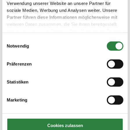
Verwendung unserer Website an unsere Partner für
soziale Medien, Werbung und Analysen weiter. Unsere
Partner führen diese Informationen möglicherweise mit

Vorheriger Artikel
weiteren Daten zusammen, die Sie ihnen bereitgestellt
haben oder die sie im Rahmen Ihrer Nutzung der Dienste
Ausgabe 02/2021
gesammelt haben.
Termine
Einwilligungsauswahl
Notwendig

Nächster Artikel
Ausgabe 02/2021
Präferenzen
Ehrenrunde
Statistiken
Ausgabe 02/2021
Marketing
Editorial
Cookies zulassen
Namen und Nachrichten