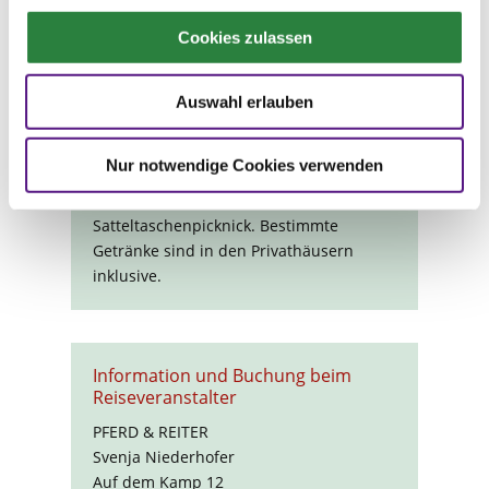
Die Reitgäste übernachten in
Cookies zulassen
verschiedenen Unterkünften, darunter
kleine Hotels und Privathäuser. Zur
Verfügung stehen Doppelzimmer mit
Auswahl erlauben
teilweise gemeinschaftlicher Dusche/WC.
Die Verpflegung ist Vollpension mit
Nur notwendige Cookies verwenden
lokalen und traditionellen Produkten und
besteht mittags meist aus einem
Satteltaschenpicknick. Bestimmte
Getränke sind in den Privathäusern
inklusive.
Information und Buchung beim
Reiseveranstalter
PFERD & REITER
Svenja Niederhofer
Auf dem Kamp 12