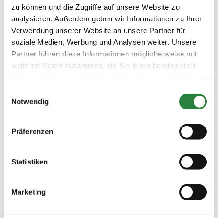
zu können und die Zugriffe auf unsere Website zu
Nicht eingeschlossene Leistungen
analysieren. Außerdem geben wir Informationen zu Ihrer
Flug ab/bis Tirana, Sammeltransfer ab/bis
Verwendung unserer Website an unsere Partner für
Flughafen (70 Euro), persönliche
soziale Medien, Werbung und Analysen weiter. Unsere
Reiseversicherungen und sonstige Getränke.
Partner führen diese Informationen möglicherweise mit
Für die Einreise nach Albanien wird ein
weiteren Daten zusammen, die Sie ihnen bereitgestellt
Reisepass oder Personalausweis benötigt, der
haben oder die sie im Rahmen Ihrer Nutzung der Dienste
noch mindestens drei Monate gültig ist.
gesammelt haben.
Einwilligungsauswahl
Notwendig
Reisepreis
Pro PM im DZ 899 Euro, Nicht-PM 979 Euro.
Präferenzen
Bitte bei der Buchung die PM-Nummer
angeben.
Statistiken
Mehr Informationen gibt es unter
www.pferdreiter.de/albanien/trail.php
Marketing
Die Unterkunft