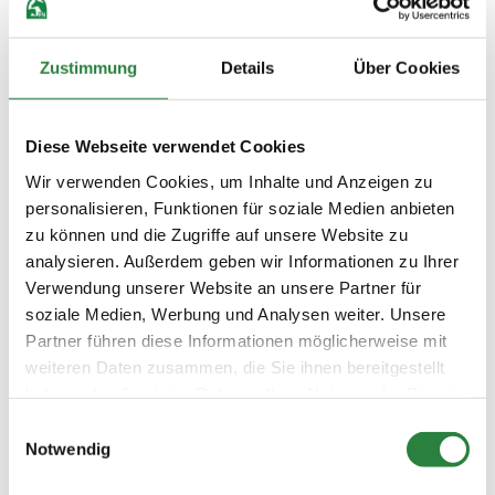
Zustimmung
Details
Über Cookies
Präsente-Aktion für
Neumitglieder
Diese Webseite verwendet Cookies
Wer vor Ort neues Persönliches
Wir verwenden Cookies, um Inhalte und Anzeigen zu
Mitglied wird, erhält als
personalisieren, Funktionen für soziale Medien anbieten
Begrüßungsgeschenk ein
zu können und die Zugriffe auf unsere Website zu
wertvolles Fachbuch nach Wahl bis
analysieren. Außerdem geben wir Informationen zu Ihrer
30 Euro aus dem Sortiment des
Verwendung unserer Website an unsere Partner für
FN
verlags
(nur Eigenprodukte,
soziale Medien, Werbung und Analysen weiter. Unsere
keine Handelsware).
Partner führen diese Informationen möglicherweise mit
weiteren Daten zusammen, die Sie ihnen bereitgestellt
Zur Homepage des
haben oder die sie im Rahmen Ihrer Nutzung der Dienste
FNverlags
gesammelt haben.
Einwilligungsauswahl
Notwendig