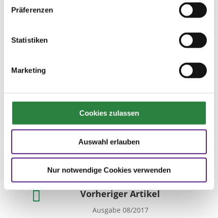
Präferenzen
Statistiken
Regionalversammlungen
kostenlos für PM
Persönliche Mitglieder besuchen
Marketing
„PM-Regionalversammlungen“
kostenlos. Eine vorherige
Anmeldung ist allerdings
erforderlich. Dies ist ein Beitrag
Cookies zulassen
der FN zur Aus- und Weiterbildung
rund um das Pferd.
Auswahl erlauben
Nur notwendige Cookies verwenden

Vorheriger Artikel
Ausgabe 08/2017