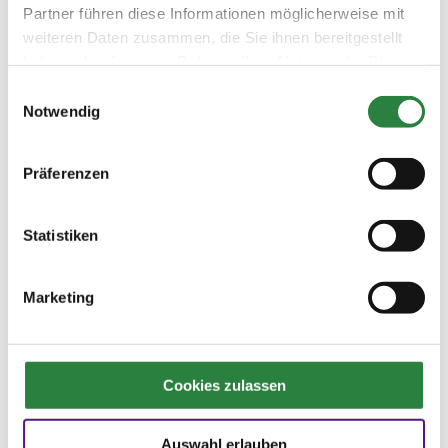
Partner führen diese Informationen möglicherweise mit
Gras (besonders in Weidelgras und Schwingel,
weiteren Daten zusammen, die Sie ihnen bereitgestellt
insbesondere an kalten, sonnigen Morgen)
enthalten ist, und die eine Hufrehe auslösen
haben oder die sie im Rahmen Ihrer Nutzung der Dienste
kann.
gesammelt haben.
Einwilligungsauswahl
Notwendig
Hufrehe
Präferenzen
Die Krankheit:
Hufrehe gehört zu den schmerzhaftesten
Erkrankungen des Pferdes überhaupt. Es
Statistiken
handelt sich um eine Entzündung der
Huflederhaut, die dramatische Folgen haben
kann, wenn das Hufbein sich senkt und die
Marketing
Hufkapsel sich vom Kronrand löst
(„Ausschuhen“). Die ersten Anzeichen sind
noch schwer zu deuten. Das Pferd hebt
mitunter die Hufe abwechselnd und stellt sie
Cookies zulassen
wieder ab, um sie zu entlasten. Es geht
„fühlig“. Die betroffenen Pferde zeigen
Auswahl erlauben