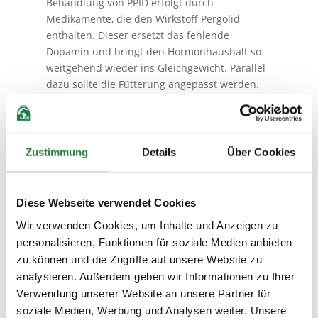
Behandlung von PPID erfolgt durch
Medikamente, die den Wirkstoff Pergolid
enthalten. Dieser ersetzt das fehlende
Dopamin und bringt den Hormonhaushalt so
weitgehend wieder ins Gleichgewicht. Parallel
dazu sollte die Fütterung angepasst werden.
Hier gilt der Grundsatz, ähnlich wie bei
Pferden mit EMS, Futtermittel mit viel Stärke
und Zucker (z.B. Getreide, Melasse aber auch
Obst) zu vermeiden. Stärke und Zucker lösen
Zustimmung
Details
Über Cookies
eine starke Insulinantwort im Blut aus. Die
Pferde sollten Heu eines späten Schnitts
bekommen, da dieses weniger Energie enthält.
Diese Webseite verwendet Cookies
Was den Weidegang angeht – da Cushing-
Wir verwenden Cookies, um Inhalte und Anzeigen zu
Pferde zu Hufrehe neigen – sollte man sie nur
personalisieren, Funktionen für soziale Medien anbieten
zeitlich begrenzt auf die Weide lassen und
zu können und die Zugriffe auf unsere Website zu
danach auf einen Auslauf ausweichen.
analysieren. Außerdem geben wir Informationen zu Ihrer
Vorsicht auch bei abgefressenen Koppeln:
Verwendung unserer Website an unsere Partner für
Gestresste Pflanzen bilden besonders viele
soziale Medien, Werbung und Analysen weiter. Unsere
Fruktane, eine besondere Zuckerform, die im