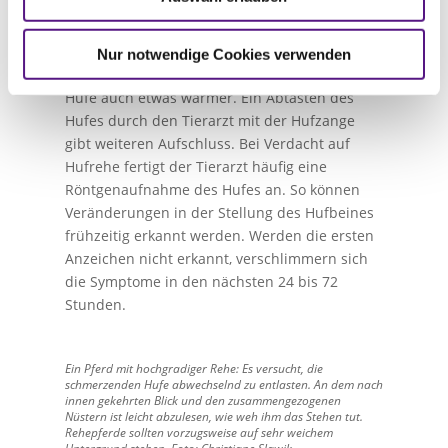
eine verstärkte Pulsation. Diese kann man an
den Zehenarterien fühlen, die innen und
außen am Pferdebein über den Fesselkopf
Nur notwendige Cookies verwenden
verlaufen. Möglicherweise sind betroffene
Hufe auch etwas wärmer. Ein Abtasten des
Hufes durch den Tierarzt mit der Hufzange
gibt weiteren Aufschluss. Bei Verdacht auf
Hufrehe fertigt der Tierarzt häufig eine
Röntgenaufnahme des Hufes an. So können
Veränderungen in der Stellung des Hufbeines
frühzeitig erkannt werden. Werden die ersten
Anzeichen nicht erkannt, verschlimmern sich
die Symptome in den nächsten 24 bis 72
Stunden.
Ein Pferd mit hochgradiger Rehe: Es versucht, die
schmerzenden Hufe abwechselnd zu entlasten. An dem nach
innen gekehrten Blick und den zusammengezogenen
Nüstern ist leicht abzulesen, wie weh ihm das Stehen tut.
Rehepferde sollten vorzugsweise auf sehr weichem