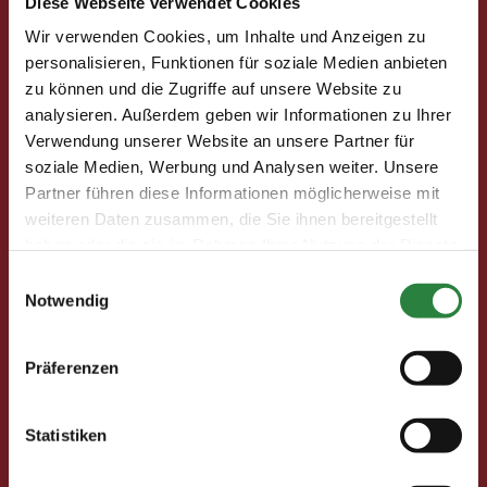
Diese Webseite verwendet Cookies
Wir verwenden Cookies, um Inhalte und Anzeigen zu
Pferd & Mensch digital
personalisieren, Funktionen für soziale Medien anbieten
Fragen und Antworten
zu können und die Zugriffe auf unsere Website zu
Print abbestellen
analysieren. Außerdem geben wir Informationen zu Ihrer
Redaktion
Verwendung unserer Website an unsere Partner für
soziale Medien, Werbung und Analysen weiter. Unsere
Partner führen diese Informationen möglicherweise mit
Clubmitglieder
weiteren Daten zusammen, die Sie ihnen bereitgestellt
Ihre Vorteile als Mitglied im Pferdesport Deutschland
haben oder die sie im Rahmen Ihrer Nutzung der Dienste
Club
gesammelt haben.
Einwilligungsauswahl
Clubmitglied werden
Notwendig
Freunde werben
Förderprojekte
Präferenzen
Neuigkeiten
Statistiken
Club-Newsletter
Club-News