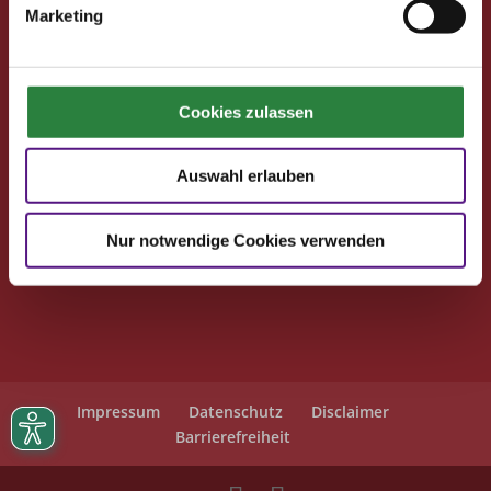
Seminare
Marketing
Reisen
Kontakt
Cookies zulassen
Deutsche Reiterliche Vereinigung
Bereich Pferdesport Deutschland Club
Auswahl erlauben
Freiherr-von-Langen-Str. 13
48231 Warendorf
Nur notwendige Cookies verwenden
E-Mail
: club@fn-dokr.de
Telefon: 02581/6362-111
Impressum
Datenschutz
Disclaimer
Barrierefreiheit