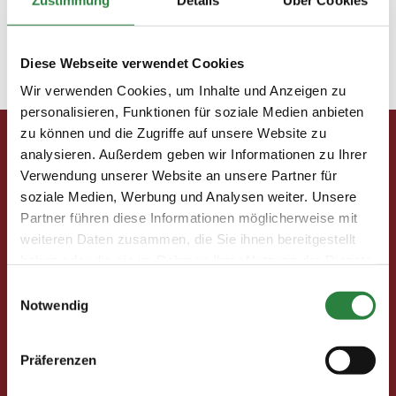
Sievers Zuchtstute Chupalina, eine Tochter des
Caretino, ist Vollschwester des internationalen
Springpferdes Chupa Chup, mit dem der Brasilianer
Bernardo Alves sehr erfolgreich war.
Diese Webseite verwendet Cookies
Wir verwenden Cookies, um Inhalte und Anzeigen zu
personalisieren, Funktionen für soziale Medien anbieten
zu können und die Zugriffe auf unsere Website zu
analysieren. Außerdem geben wir Informationen zu Ihrer
Pferd & Mensch digital
Verwendung unserer Website an unsere Partner für
Fragen und Antworten
soziale Medien, Werbung und Analysen weiter. Unsere
Print abbestellen
Partner führen diese Informationen möglicherweise mit
Redaktion
weiteren Daten zusammen, die Sie ihnen bereitgestellt
haben oder die sie im Rahmen Ihrer Nutzung der Dienste
Clubmitglieder
gesammelt haben.
Einwilligungsauswahl
Notwendig
Ihre Vorteile als Mitglied im Pferdesport Deutschland
Club
Clubmitglied werden
Präferenzen
Freunde werben
Förderprojekte