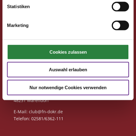
Statistiken
Neuigkeiten
Marketing
Club-Newsletter
Club-News
Seminare
Reisen
Cookies zulassen
Kontakt
Auswahl erlauben
Deutsche Reiterliche Vereinigung
Bereich Pferdesport Deutschland Club
Nur notwendige Cookies verwenden
Freiherr-von-Langen-Str. 13
48231 Warendorf
E-Mail
: club@fn-dokr.de
Telefon: 02581/6362-111