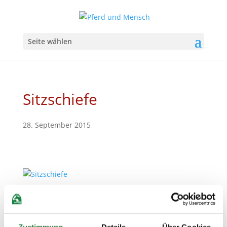
Seite wählen
Sitzschiefe
28. September 2015
Illustration: Cornelia
Koller, Dierkshausen;
mit frdl. Genehmigung entnommen aus
Zustimmung
Details
Über Cookies