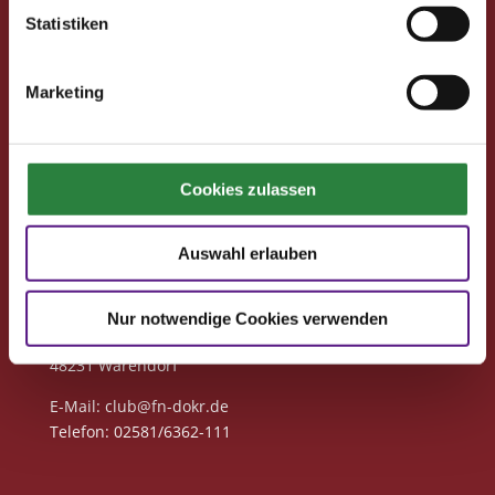
Statistiken
Neuigkeiten
Marketing
Club-Newsletter
Club-News
Seminare
Reisen
Cookies zulassen
Kontakt
Auswahl erlauben
Deutsche Reiterliche Vereinigung
Bereich Pferdesport Deutschland Club
Nur notwendige Cookies verwenden
Freiherr-von-Langen-Str. 13
48231 Warendorf
E-Mail
: club@fn-dokr.de
Telefon: 02581/6362-111