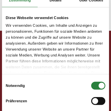
„Grundausbildung für Reiter und Pferd, Richtlinien
für Reiten und Fahren, Band 1“, Hrsg.: Deutsche
Reiterliche Vereinigung,
FNverlag, Warendorf, 2014
Diese Webseite verwendet Cookies
Wir verwenden Cookies, um Inhalte und Anzeigen zu
personalisieren, Funktionen für soziale Medien anbieten
zu können und die Zugriffe auf unsere Website zu
analysieren. Außerdem geben wir Informationen zu Ihrer
Pferd & Mensch digital
Verwendung unserer Website an unsere Partner für
Fragen und Antworten
soziale Medien, Werbung und Analysen weiter. Unsere
Print abbestellen
Partner führen diese Informationen möglicherweise mit
Redaktion
weiteren Daten zusammen, die Sie ihnen bereitgestellt
haben oder die sie im Rahmen Ihrer Nutzung der Dienste
Clubmitglieder
gesammelt haben.
Einwilligungsauswahl
Notwendig
Ihre Vorteile als Mitglied im Pferdesport Deutschland
Club
Clubmitglied werden
Präferenzen
Freunde werben
Förderprojekte