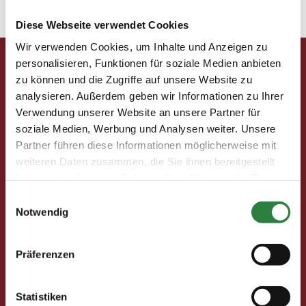
einen schönen Tag im Reitverein. Foto: Kerstin Land
Diese Webseite verwendet Cookies
Wir verwenden Cookies, um Inhalte und Anzeigen zu
personalisieren, Funktionen für soziale Medien anbieten
Pferd & Mensch digital
zu können und die Zugriffe auf unsere Website zu
analysieren. Außerdem geben wir Informationen zu Ihrer
Fragen und Antworten
Verwendung unserer Website an unsere Partner für
Print abbestellen
Redaktion
soziale Medien, Werbung und Analysen weiter. Unsere
Partner führen diese Informationen möglicherweise mit
weiteren Daten zusammen, die Sie ihnen bereitgestellt
Clubmitglieder
haben oder die sie im Rahmen Ihrer Nutzung der Dienste
gesammelt haben.
Ihre Vorteile als Mitglied im Pferdesport Deutschland
Einwilligungsauswahl
Club
Notwendig
Clubmitglied werden
Freunde werben
Präferenzen
Förderprojekte
Statistiken
Neuigkeiten