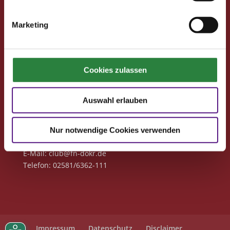
Club-Newsletter
Marketing
Club-News
Seminare
Reisen
Cookies zulassen
Kontakt
Deutsche Reiterliche Vereinigung
Auswahl erlauben
Bereich Pferdesport Deutschland Club
Freiherr-von-Langen-Str. 13
Nur notwendige Cookies verwenden
48231 Warendorf
E-Mail
: club@fn-dokr.de
Telefon: 02581/6362-111
Impressum
Datenschutz
Disclaimer