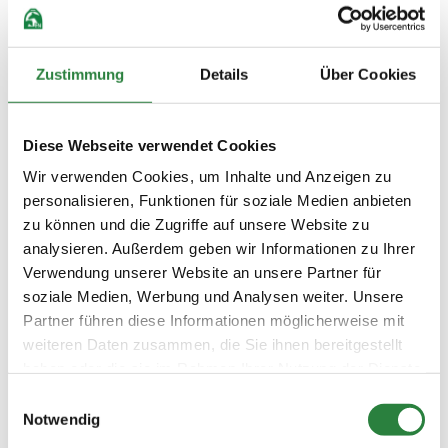
Heute ist Derby-Tag. Nach der Siegerehrung
Abreise in Eigenregie.
Zustimmung
Details
Über Cookies
Auch der Hamburger Hafengeburtstag findet am
Himmelfahrtswochenende 2024 statt – den Reisegästen
bietet sich also ein attraktives Rahmenprogramm. Foto:
Diese Webseite verwendet Cookies
pxhere.com
Wir verwenden Cookies, um Inhalte und Anzeigen zu
personalisieren, Funktionen für soziale Medien anbieten
zu können und die Zugriffe auf unsere Website zu
Information und Buchung:
analysieren. Außerdem geben wir Informationen zu Ihrer
Deutsche Reiterliche Vereinigung
Verwendung unserer Website an unsere Partner für
Bereich PM
soziale Medien, Werbung und Analysen weiter. Unsere
48229 Warendorf
Partner führen diese Informationen möglicherweise mit
Telefon 02581/6362-626
weiteren Daten zusammen, die Sie ihnen bereitgestellt
Fax 02581/6362-100
haben oder die sie im Rahmen Ihrer Nutzung der Dienste
pm-reisen@fn-dokr.de
gesammelt haben.
Einwilligungsauswahl
www.fn-travel.de
Notwendig