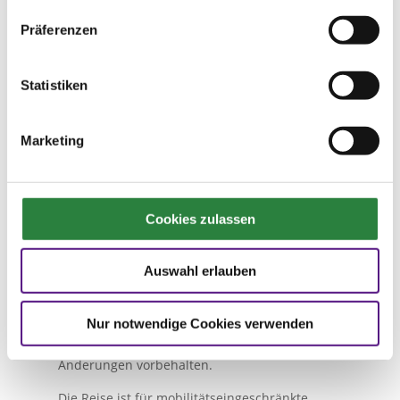
Präferenzen
Reiseleistungen
Drei Übernachtungen mit Frühstück im
Statistiken
modernen Mittelklasse-Hotel, Dauerkarte
Springen für überdachte Sitzplätze (Block D,
gelten auch als Stehplatz Dressur), Führung
Marketing
über den Derby-Parcours, Sektempfang,
Hamburg Card für den ÖPNV und sonstige
Vergünstigungen in der Hansestadt für vier
Tage, Reisepreissicherungsschein.
Cookies zulassen
Reisepreis
Preis 799 Euro pro PM im DZ, Nicht-PM 849
Auswahl erlauben
Euro, EZ-Zuschlag 240 Euro.
Anmeldeschluss 25. September 2023.
Nur notwendige Cookies verwenden
Mindestteilnehmerzahl 25 Personen.
Änderungen vorbehalten.
Die Reise ist für mobilitätseingeschränkte