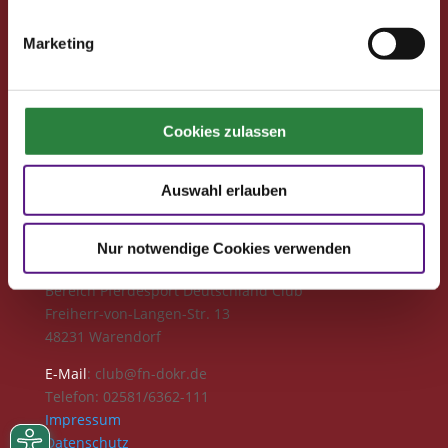
Club
Clubmitglied werden
Marketing
Freunde werben
Förderprojekte
Neuigkeiten
Cookies zulassen
Club-Newsletter
Club-News
Seminare
Auswahl erlauben
Reisen
Kontakt
Nur notwendige Cookies verwenden
Deutsche Reiterliche Vereinigung
Bereich Pferdesport Deutschland Club
Freiherr-von-Langen-Str. 13
48231 Warendorf
E-Mail
: club@fn-dokr.de
Telefon: 02581/6362-111
Impressum
Datenschutz