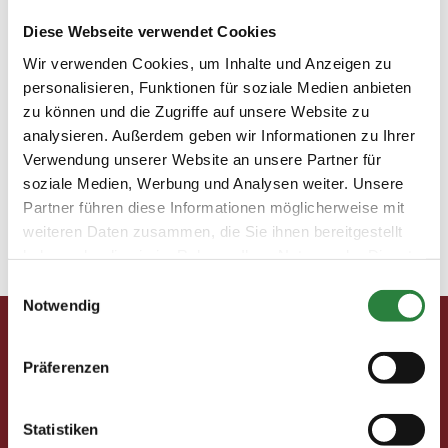
pm-forum-digital-
Diese Webseite verwendet Cookies
ausgabe-11-12-2018-
Wir verwenden Cookies, um Inhalte und Anzeigen zu
personalisieren, Funktionen für soziale Medien anbieten
rassen-und-reitweisen-
zu können und die Zugriffe auf unsere Website zu
analysieren. Außerdem geben wir Informationen zu Ihrer
isländer-buch-fnverlag
Verwendung unserer Website an unsere Partner für
soziale Medien, Werbung und Analysen weiter. Unsere
12. November 2018
Partner führen diese Informationen möglicherweise mit
weiteren Daten zusammen, die Sie ihnen bereitgestellt
haben oder die sie im Rahmen Ihrer Nutzung der Dienste
gesammelt haben.
Einwilligungsauswahl
Pferd & Mensch digital
Notwendig
Fragen und Antworten
Print abbestellen
Präferenzen
Redaktion
Clubmitglieder
Statistiken
Ihre Vorteile als Mitglied im Pferdesport Deutschland