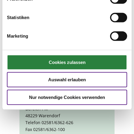
Ihre Reisebegleitung: Erhard
Schulte
Statistiken
Begleitet wird die Reise vom
ausgewiesenen Trakehner-Experten und
Marketing
Buchautor Erhard Schulte, der bereits
vielen PM bekannt ist und in bewährter
Manier seine hippologischen,
historischen und kulturellen Kenntnisse
Cookies zulassen
einbringt.
Auswahl erlauben
Information und Buchung:
Nur notwendige Cookies verwenden
Deutsche Reiterliche Vereinigung
Bereich PM
48229 Warendorf
Telefon 02581/6362-626
Fax 02581/6362-100