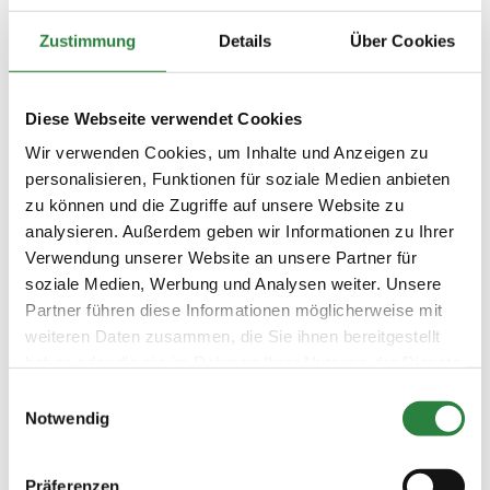
gewirkt. Die Reise endet am späten
Zustimmung
Details
Über Cookies
Nachmittag beim Hotel in Hannover.
Reiseleistungen
Diese Webseite verwendet Cookies
Rundreise im komfortablen Reisebus ab/bis
Hannover, zwei Übernachtungen mit Frühstück
Wir verwenden Cookies, um Inhalte und Anzeigen zu
im Vier-Sterne-Hotel, alle Besichtigungen wie
personalisieren, Funktionen für soziale Medien anbieten
beschrieben, ein Lunchpaket, FN-Reiseleitung,
zu können und die Zugriffe auf unsere Website zu
Reisepreissicherungsschein.
analysieren. Außerdem geben wir Informationen zu Ihrer
Verwendung unserer Website an unsere Partner für
Reisepreis
soziale Medien, Werbung und Analysen weiter. Unsere
489 Euro pro PM im DZ, 539 Euro für Nicht-PM.
Partner führen diese Informationen möglicherweise mit
EZ-Zuschlag 65 Euro. Anmeldeschluss 28.
weiteren Daten zusammen, die Sie ihnen bereitgestellt
Oktober 2020. Mindestteilnehmerzahl 15
haben oder die sie im Rahmen Ihrer Nutzung der Dienste
Personen. Änderungen vorbehalten. Die Reise
gesammelt haben.
ist für mobilitätseingeschränkte Gäste nicht
Einwilligungsauswahl
Notwendig
geeignet.
Präferenzen