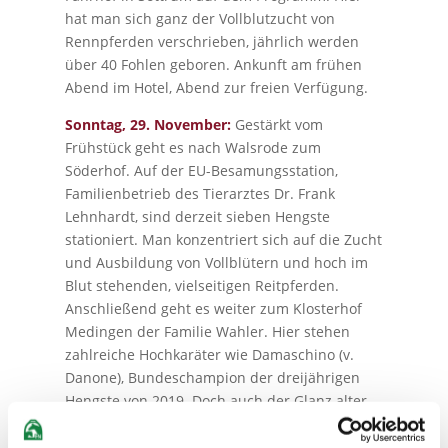
hat man sich ganz der Vollblutzucht von
Rennpferden verschrieben, jährlich werden
über 40 Fohlen geboren. Ankunft am frühen
Abend im Hotel, Abend zur freien Verfügung.
Sonntag, 29. November:
Gestärkt vom
Frühstück geht es nach Walsrode zum
Söderhof. Auf der EU-Besamungsstation,
Familienbetrieb des Tierarztes Dr. Frank
Lehnhardt, sind derzeit sieben Hengste
stationiert. Man konzentriert sich auf die Zucht
und Ausbildung von Vollblütern und hoch im
Blut stehenden, vielseitigen Reitpferden.
Anschließend geht es weiter zum Klosterhof
Medingen der Familie Wahler. Hier stehen
zahlreiche Hochkaräter wie Damaschino (v.
Danone), Bundeschampion der dreijährigen
Hengste von 2019. Doch auch der Glanz alter
Tage strahlt noch immer, Jahrhunderthengste
wie De Niro und Caprimond haben hier