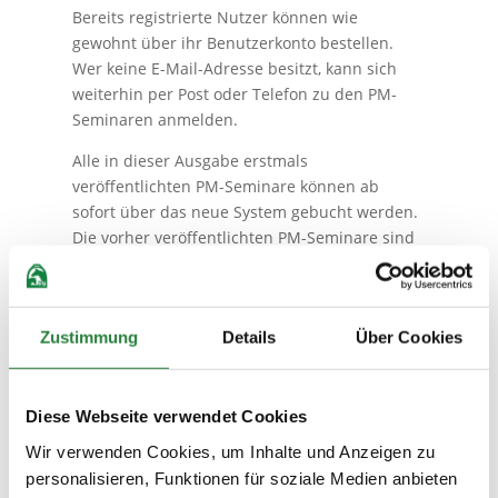
Bereits registrierte Nutzer können wie
gewohnt über ihr Benutzerkonto bestellen.
Wer keine E-Mail-Adresse besitzt, kann sich
weiterhin per Post oder Telefon zu den PM-
Seminaren anmelden.
Alle in dieser Ausgabe erstmals
veröffentlichten PM-Seminare können ab
sofort über das neue System gebucht werden.
Die vorher veröffentlichten PM-Seminare sind
weiterhin über das alte System buchbar. Nach
und nach wird das neue Ticketing-System auch
auf andere Seminare der FN ausgeweitet. Der
Zustimmung
Details
Über Cookies
Veranstaltungskalender im FN-Shop der FN-
Homepage bleibt in gewohnter Form erhalten
und führt automatisch durch den richtigen
Anmeldeprozess.
Diese Webseite verwendet Cookies
Wir verwenden Cookies, um Inhalte und Anzeigen zu
personalisieren, Funktionen für soziale Medien anbieten