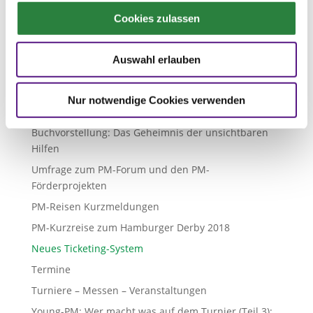
PM-Webinar Moderne Pferdefütterung
Cookies zulassen
Titelthema – Das richtige Gebiss, Teil I: Anatomie und
Bezug zur Reitlehre
Wieso, weshalb, warum – wer nicht fragt bleibt
Auswahl erlauben
dumm, Teil 11: Reiten, bereiten, nachreiten
Pferdepflege: Putzen? Herrlich! Waschen? Spärlich!
Nur notwendige Cookies verwenden
Von Putzen bis Scheren
Buchvorstellung: Das Geheimnis der unsichtbaren
Hilfen
Umfrage zum PM-Forum und den PM-
Förderprojekten
PM-Reisen Kurzmeldungen
PM-Kurzreise zum Hamburger Derby 2018
Neues Ticketing-System
Termine
Turniere – Messen – Veranstaltungen
Young-PM: Wer macht was auf dem Turnier (Teil 3):