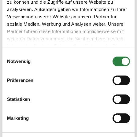
zu können und die Zugriffe auf unsere Website zu

Vorheriger Artikel
analysieren. Außerdem geben wir Informationen zu Ihrer
Verwendung unserer Website an unsere Partner für
Ausgabe 09/2017
soziale Medien, Werbung und Analysen weiter. Unsere
PM-Kurzreise zum Hamburger Derby
Partner führen diese Informationen möglicherweise mit
2018
weiteren Daten zusammen, die Sie ihnen bereitgestellt
haben oder die sie im Rahmen Ihrer Nutzung der Dienste

Nächster Artikel
gesammelt haben.
Einwilligungsauswahl
Ausgabe 09/2017
Notwendig
Termine
Präferenzen
Ausgabe 09/2017
Statistiken
Marketing
Editorial
Namen und Nachrichten