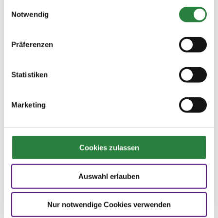
Persönlichen Mitgliedern als Förderprojekt
gesammelt haben.
Einwilligungsauswahl
unterstützt werden. Zum ersten Mal mit einem
Notwendig
8er-Team dabei sind in diesem Jahr die
Landespferdesportverbände Mecklenburg-
Präferenzen
Vorpommern, Sachsen, Sachsen-Anhalt und
Westfalen. Wie die Finalveranstaltungen genau
aussehen, ist von Landesverband zu
Statistiken
Landesverband verschieden, genauso wie die
Aufnahmekriterien ins 8er-Team. Neben einer
8,0 oder besser, die man in der Saison auf
Marketing
einem Turnier erreicht haben muss, gibt es
teilweise noch Alters- oder
Disziplinbeschränkungen. Mehr Informationen
erhalten Interessenten bei ihrem jeweiligen
Cookies zulassen
Landesverband,
hier im Terminkalender
sind
alle bereits feststehenden
Auswahl erlauben
Finalveranstaltungen
Nur notwendige Cookies verwenden