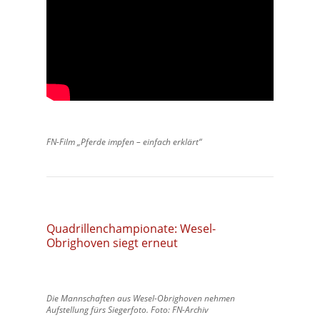
FN-Film „Pferde impfen – einfach erklärt“
Quadrillenchampionate: Wesel-
Obrighoven siegt erneut
Die Mannschaften aus Wesel-Obrighoven nehmen
Aufstellung fürs Siegerfoto. Foto: FN-Archiv