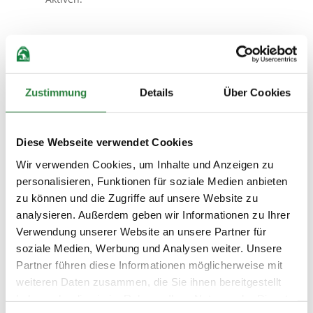
Spaßfaktor Quadrille: Tipps für
alternative Dressurstunden im
Zustimmung
Details
Über Cookies
Winterhalbjahr
Diese Webseite verwendet Cookies
Wir verwenden Cookies, um Inhalte und Anzeigen zu
personalisieren, Funktionen für soziale Medien anbieten
Finalveranstaltungen der 8er-Teams
zu können und die Zugriffe auf unsere Website zu
beginnen
analysieren. Außerdem geben wir Informationen zu Ihrer
Verwendung unserer Website an unsere Partner für
Gutes Reiten wird belohnt. Zumindest in vielen
soziale Medien, Werbung und Analysen weiter. Unsere
Landesverbänden, denn in 13 von ihnen gibt
es mittlerweile sogenannte 8er-Teams. Ab
Partner führen diese Informationen möglicherweise mit
Oktober beginnen für diese wieder tolle
weiteren Daten zusammen, die Sie ihnen bereitgestellt
Finalveranstaltungen, die von den
haben oder die sie im Rahmen Ihrer Nutzung der Dienste