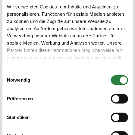
Geländeplatz in Warendorf. Das
Wir verwenden Cookies, um Inhalte und Anzeigen zu
Hindernis reagiert auf Druck im
personalisieren, Funktionen für soziale Medien anbieten
„Sturzwinkel“. Dank eines ausgeklügelten
zu können und die Zugriffe auf unsere Website zu
Rollensystems bewegt sich die
analysieren. Außerdem geben wir Informationen zu Ihrer
Tischplatte minimal (4 bis 5 cm) vorwärts
Verwendung unserer Website an unsere Partner für
und senkt sich dabei unmittelbar ab. Der
soziale Medien, Werbung und Analysen weiter. Unsere
Vorteil ist das schnelle Auslösen des
Partner führen diese Informationen möglicherweise mit
Hindernisses. Der Rückbau ist prinzipiell
weiteren Daten zusammen, die Sie ihnen bereitgestellt
einfach, im Moment aber noch nicht
haben oder die sie im Rahmen Ihrer Nutzung der Dienste
manuell möglich. Das Hindernis befindet
gesammelt haben.
Einwilligungsauswahl
sich allerdings noch in der Entwicklungs-
Notwendig
und Erprobungsphase. Auf Dauer soll
eine Hebelkonstruktion Abhilfe schaffen.
Präferenzen
Statistiken
In direkter Nachbarschaft des „Warendorfer
Sicherheitsmodells“ befinden sich zwei weitere
Neukonstruktionen aus der Ideenwerkstatt des