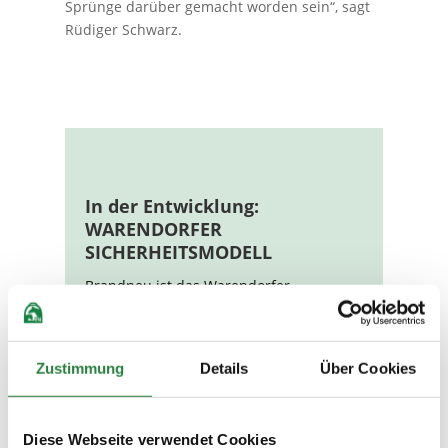
Sprünge darüber gemacht worden sein“, sagt
Rüdiger Schwarz.
In der Entwicklung:
WARENDORFER
SICHERHEITSMODELL
Brandneu ist das Warendorfer
Sicherheitsmodell, ein kompakter
Tischsprung. Er basiert auf Ideen, die
von den Bundestrainern Rüdiger
Zustimmung
Details
Über Cookies
Schwarz und Chris Bartle gemeinsam mit
Ingenieuren der TH Aachen entwickelt
wurden. Ein Prototyp befindet seit
Diese Webseite verwendet Cookies
einigen Tagen auf dem DOKR-