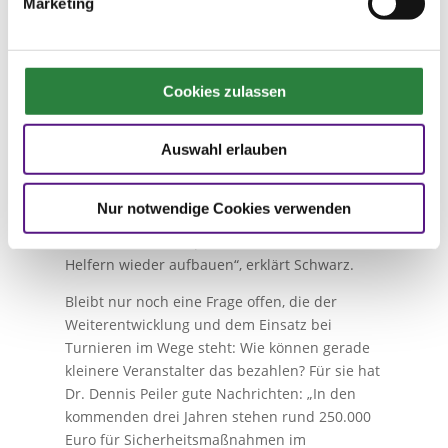
Marketing
Schweden Mats Björnetun. Dessen MIM-
System ist für bestimmte Hindernistypen
bereits von der FEI offiziell zugelassen und
damit ebenso wie die klassischen,
Cookies zulassen
abbrechbaren Metallstifte („Pin“ und „Reverse
Pin“, siehe S. 7) für den Einsatz bei
internationalen Prüfungen zugelassen. Ein
Auswahl erlauben
MIM-Tisch bzw. eine MIM-Ecke haben diese
Zulassung noch nicht, stehen aber kurz davor.
Nur notwendige Cookies verwenden
Ihr besonderer Vorteil: „Sie lassen sich sehr
schnell und unkompliziert von ein oder zwei
Helfern wieder aufbauen“, erklärt Schwarz.
Bleibt nur noch eine Frage offen, die der
Weiterentwicklung und dem Einsatz bei
Turnieren im Wege steht: Wie können gerade
kleinere Veranstalter das bezahlen? Für sie hat
Dr. Dennis Peiler gute Nachrichten: „In den
kommenden drei Jahren stehen rund 250.000
Euro für Sicherheitsmaßnahmen im