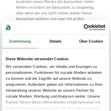
Ausbilden eines Pferdes die Basisarbeit. Vielen
Reitern erscheint die Basisarbeit zu langweilig,
aber wenn wir uns nicht immer wieder dieser
Basisarbeit widmen und zwar mit großer
Sorgfalt, fehlt dem Pferd das Fundament für
alles.
Zustimmung
Details
Über Cookies
„Bei der Ausbildung von Pferden gibt es keine Abkürzung,
das zentrale Moment ist die Zeit für die Basisarbeit“, sagt
Reitmeister Wittig. Foto: Thoms Lehmann/FN-Archiv
Diese Webseite verwendet Cookies
Wir verwenden Cookies, um Inhalte und Anzeigen zu
Was ist Basisarbeit?
personalisieren, Funktionen für soziale Medien anbieten
Basisarbeit bedeutet die ständige
zu können und die Zugriffe auf unsere Website zu
Überprüfung, ob ich einfachste Übungen zu
analysieren. Außerdem geben wir Informationen zu Ihrer
jeder Zeit an jedem Punkt wiederholen kann.
Verwendung unserer Website an unsere Partner für
Basisarbeit ist außerdem vom Leistungsstand
soziale Medien, Werbung und Analysen weiter. Unsere
des Pferdes abhängig. Das Reiten von
Partner führen diese Informationen möglicherweise mit
Durchlässigkeitsübungen gehört natürlich zur
weiteren Daten zusammen, die Sie ihnen bereitgestellt
Basisarbeit, das Reiten von Übergängen aller