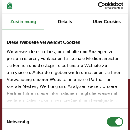
Zustimmung
Details
Über Cookies
Diese Webseite verwendet Cookies
Die Paddockwände vor den Boxen sind schwenkbar
Wir verwenden Cookies, um Inhalte und Anzeigen zu
und bieten individuelle Möglichkeiten der
personalisieren, Funktionen für soziale Medien anbieten
Aufteilung.
zu können und die Zugriffe auf unsere Website zu
analysieren. Außerdem geben wir Informationen zu Ihrer
Verwendung unserer Website an unsere Partner für
soziale Medien, Werbung und Analysen weiter. Unsere
Partner führen diese Informationen möglicherweise mit
Pferd & Mensch digital
weiteren Daten zusammen, die Sie ihnen bereitgestellt
Fragen und Antworten
haben oder die sie im Rahmen Ihrer Nutzung der Dienste
Print abbestellen
gesammelt haben.
Einwilligungsauswahl
Redaktion
Notwendig