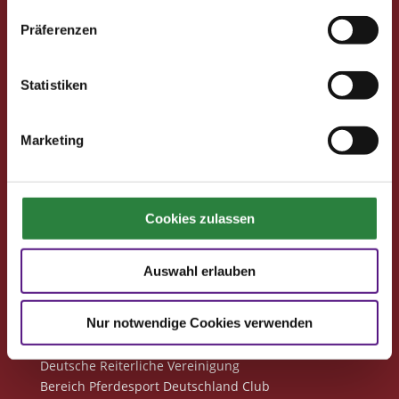
Clubmitglieder
Präferenzen
Ihre Vorteile als Mitglied im Pferdesport Deutschland
Club
Statistiken
Clubmitglied werden
Freunde werben
Förderprojekte
Marketing
Neuigkeiten
Club-Newsletter
Cookies zulassen
Club-News
Seminare
Auswahl erlauben
Reisen
Nur notwendige Cookies verwenden
Kontakt
Deutsche Reiterliche Vereinigung
Bereich Pferdesport Deutschland Club