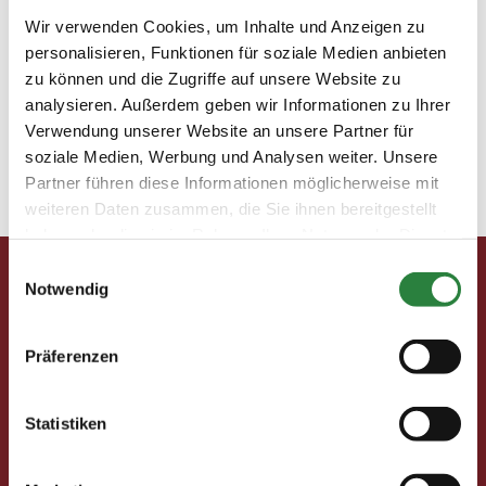
pm-forum-digital-
Wir verwenden Cookies, um Inhalte und Anzeigen zu
personalisieren, Funktionen für soziale Medien anbieten
Haferschaufel-22-1
zu können und die Zugriffe auf unsere Website zu
analysieren. Außerdem geben wir Informationen zu Ihrer
Verwendung unserer Website an unsere Partner für
11. November 2019
soziale Medien, Werbung und Analysen weiter. Unsere
Partner führen diese Informationen möglicherweise mit
weiteren Daten zusammen, die Sie ihnen bereitgestellt
haben oder die sie im Rahmen Ihrer Nutzung der Dienste
Pferd & Mensch digital
gesammelt haben.
Einwilligungsauswahl
Fragen und Antworten
Notwendig
Print abbestellen
Redaktion
Clubmitglieder
Präferenzen
Ihre Vorteile als Mitglied im Pferdesport Deutschland
Club
Statistiken
Clubmitglied werden
Freunde werben