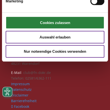
Marketing
Förderprojekte
Neuigkeiten
Club-Newsletter
Club-News
Cookies zulassen
Seminare
Reisen
Auswahl erlauben
Kontakt
Deutsche Reiterliche Vereinigung
Nur notwendige Cookies verwenden
Bereich Pferdesport Deutschland Club
Freiherr-von-Langen-Str. 13
48231 Warendorf
E-Mail
: club@fn-dokr.de
Telefon: 02581/6362-111
Impressum
Datenschutz
Disclaimer
Barrierefreiheit
Facebook