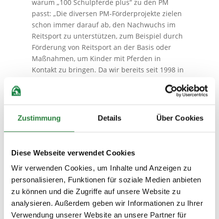
warum „100 Schulpferde plus“ zu den PM
passt: „Die diversen PM-Förderprojekte zielen
schon immer darauf ab, den Nachwuchs im
Reitsport zu unterstützen, zum Beispiel durch
Förderung von Reitsport an der Basis oder
Maßnahmen, um Kinder mit Pferden in
Kontakt zu bringen. Da wir bereits seit 1998 in
diesem Bereich aktiv sind, ist auch die
Unterstützung des neuen Projekts für uns
selbstverständlich. Wir freuen uns sehr, dass
wir mit ,100 Schulpferde plus‘ nun an einer
Zustimmung
Details
Über Cookies
Stelle unterstützen können, wo der Schuh
wirklich drückt – bei der Anschaffung,
Finanzierung und Unterhaltung unserer
Diese Webseite verwendet Cookies
besten Lehrmeister, den Schulpferden.“ Um
Wir verwenden Cookies, um Inhalte und Anzeigen zu
den Werdegang der Vierbeiner in ihrer neuen
personalisieren, Funktionen für soziale Medien anbieten
Wirkungsstätte mitverfolgen zu können,
zu können und die Zugriffe auf unsere Website zu
werden die „PM-Pferde“ medial begleitet und
analysieren. Außerdem geben wir Informationen zu Ihrer
in Zukunft auf den Social Media-Kanälen der
Verwendung unserer Website an unsere Partner für
Persönlichen Mitglieder zu sehen sein.