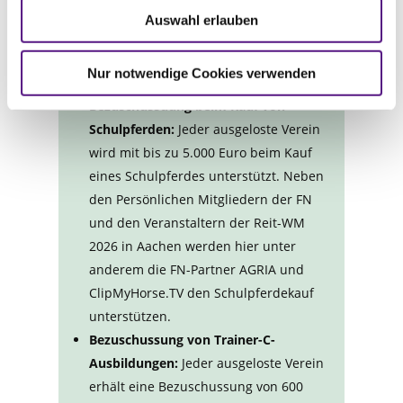
März im Drei-Monats-Rhythmus weiter.
Auswahl erlauben
Nur notwendige Cookies verwenden
Die Maßnahmen im Überblick
Bezuschussuung beim Kauf von
Schulpferden:
Jeder ausgeloste Verein
wird mit bis zu 5.000 Euro beim Kauf
eines Schulpferdes unterstützt. Neben
den Persönlichen Mitgliedern der FN
und den Veranstaltern der Reit-WM
2026 in Aachen werden hier unter
anderem die FN-Partner AGRIA und
ClipMyHorse.TV den Schulpferdekauf
unterstützen.
Bezuschussung von Trainer-C-
Ausbildungen:
Jeder ausgeloste Verein
erhält eine Bezuschussung von 600